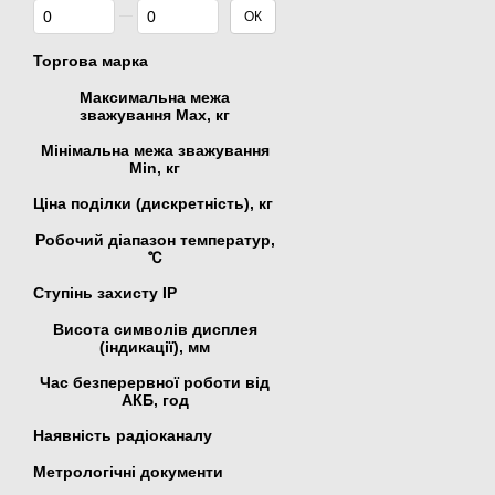
Від Ціна, грн
До Ціна, грн
ОК
Торгова марка
Максимальна межа
зважування Мах, кг
Мінімальна межа зважування
Min, кг
Ціна поділки (дискретність), кг
Робочий діапазон температур,
℃
Ступінь захисту IP
Висота символів дисплея
(індикації), мм
Час безперервної роботи від
АКБ, год
Наявність радіоканалу
Метрологічні документи