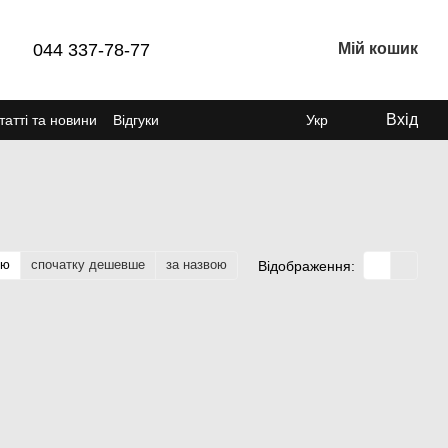
044 337-78-77
Мій кошик
Вхід
татті та новини
Відгуки
Укр
тю
спочатку дешевше
за назвою
Відображення: