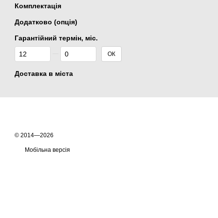
Комплектація
Додатково (опція)
Гарантійний термін, міс.
Від Гарантійний термін, міс.
До Гарантійний термін, міс.
ОК
Доставка в міста
© 2014—2026
Мобільна версія