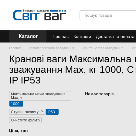
Перейти до основного контенту
Каталог
Про нас
Контакти
Доставка та оплата
Акції
Головна
Каталог вагового обладнання
Ваги та Вагове обладнання
Ваг
Кранові ваги Максимальна
зважування Мах, кг 1000, С
IP IP53
Немає товарів
Максимальна межа зважування
Мах, кг:
1000
Ступінь захисту IP:
IP53
Очистити фільтр
Ціна, грн