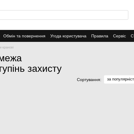
Обмін та повернення
Угода користувача
Правила
Сервіс
С
и кранові
 межа
тупінь захисту
за популярніс
Сортування: