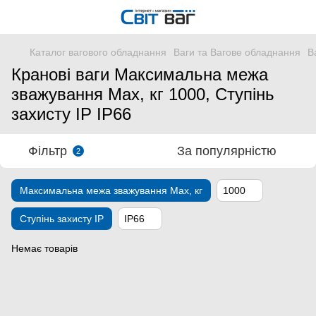
Каталог вагового обладнання
Ваги та Вагове обладнання
В
Кранові ваги Максимальна межа
зважування Мах, кг 1000, Ступінь
захисту IP IP66
Фільтр
За популярністю
2
Максимальна межа зважування Мах, кг
1000
Ступінь захисту IP
IP66
Немає товарів