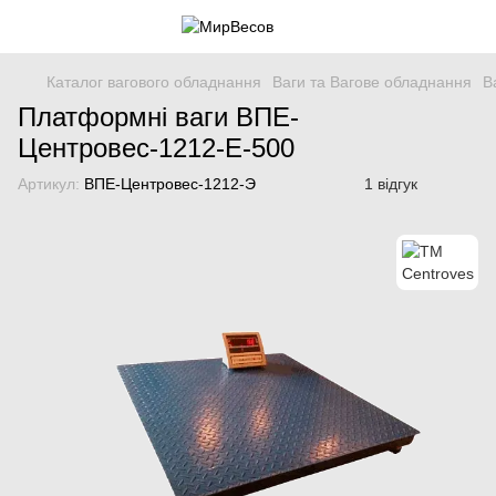
Каталог вагового обладнання
Ваги та Вагове обладнання
В
Платформні ваги ВПЕ-
Центровес-1212-Е-500
Артикул:
ВПЕ-Центровес-1212-Э
1 відгук