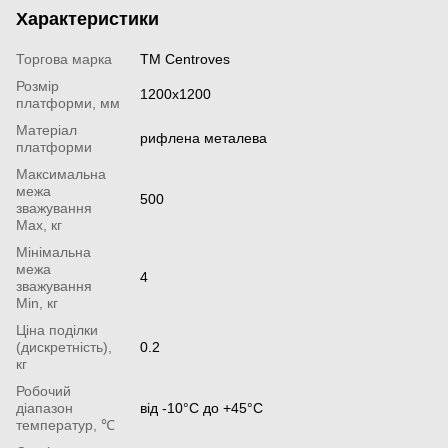
Характеристики
Торгова марка
ТМ Centroves
Розмір
1200x1200
платформи, мм
Матеріал
рифлена металева
платформи
Максимальна
межа
500
зважування
Мах, кг
Мінімальна
межа
4
зважування
Min, кг
Ціна поділки
(дискретність),
0.2
кг
Робочий
діапазон
від -10°С до +45°С
температур, ℃