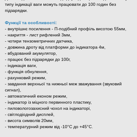
типу індикації ваги можуть працювати до 100 годин без
підзарядки.
Функції та особливості:
- внутрішнє посилення - П-подібний профіль висотою 55мм,
- накриття - лист рифлений 3мм,
- чотири тензометричних датчика,
- довжина дроту від платформи до індикатора 4м,
- вбудований акумулятор,
- працює без підзарядки до 100г,
- індикація ваги,
- функція обнулення,
- рахунковий режим,
- завдання верхньої та нижньої меж зважування (звуковий
сигнал),
- автоматичний економ режим,
- індикатор із міцного первинного пластику,
- пиловологозахисний чохол на індикаторі,
- світлодіодний дисплей,
- висота символів 20мм,
- температурний режим від -10°C до +45°C.