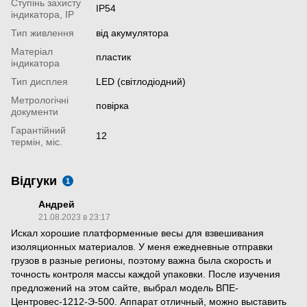
Ступінь захисту
IP54
індикатора, IP
Тип живлення
від акумулятора
Матеріал
пластик
індикатора
Тип дисплея
LED (світлодіодний)
Метрологічні
повірка
документи
Гарантійний
12
термін, міс.
Відгуки
1
Андрей
21.08.2023 в 23:17
Искал хорошие платформенные весы для взвешивания
изоляционных материалов. У меня ежедневные отправки
грузов в разные регионы, поэтому важна была скорость и
точность контроля массы каждой упаковки. После изучения
предложений на этом сайте, выбрал модель ВПЕ-
Центровес-1212-Э-500. Аппарат отличный, можно выставить