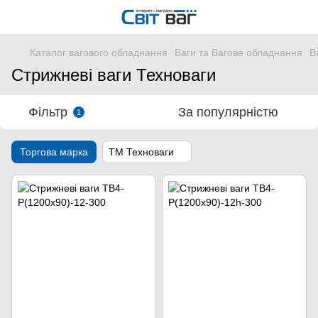
Каталог вагового обладнання
Ваги та Вагове обладнання
В
Стрижневі ваги Техноваги
Фільтр
За популярністю
1
Торгова марка
ТМ Техноваги