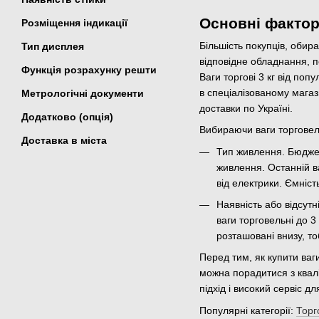
Основні фактор
Розміщення індикації
Більшість покупців, обир
Тип дисплея
відповідне обладнання, п
Функція розрахунку решти
Ваги торгові 3 кг від поп
в спеціалізованому магаз
Метрологічні документи
доставки по Україні.
Додатково (опція)
Вибираючи ваги торговельн
Доставка в міста
Тип живлення. Бюдже
живлення. Останній в
від електрики. Ємніст
Наявність або відсутн
ваги торговельні до 
розташовані внизу, то
Перед тим, як купити ваг
можна порадитися з квалі
підхід і високий сервіс дл
Популярні категорії:
Торг