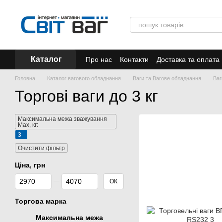
Перейти до основного контенту
Каталог
Про нас
Контакти
Доставка та оплата
Акції
Головна
Каталог вагового обладнання
Ваги та Вагове обладнання
Ваг
Торгові ваги до 3 кг
Максимальна межа зважування
Мах, кг:
3
Очистити фільтр
Ціна, грн
Від Ціна, грн
До Ціна, грн
ОК
Торгова марка
Максимальна межа