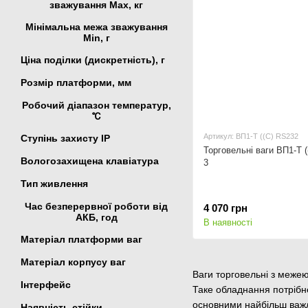
зважування Мах, кг
Мінімальна межа зважування
Min, г
Ціна поділки (дискретність), г
Розмір платформи, мм
Робочий діапазон температур,
℃
Артикул: ВП1-Т ((С) RS232
Ступінь захисту IP
Торговельні ваги ВП1-Т 
Вологозахищена клавіатура
3
Тип живлення
Час безперервної роботи від
4 070 грн
АКБ, год
В наявності
Матеріал платформи ваг
Матеріал корпусу ваг
Ваги торговельні з межею
Інтерфейс
Таке обладнання потрібне 
основними найбільш важ
Наявність стійки