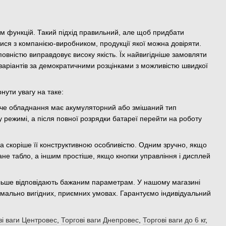
ром функцій. Такий підхід правильний, але щоб придбати
тися з компанією-виробником, продукції якої можна довіряти.
 повністю виправдовує високу якість. Їх найвигідніше замовляти
 варіантів за демократичними розцінками з можливістю швидкої
рнути увагу на таке:
че обладнання має акумуляторний або змішаний тип
 режимі, а після повної розрядки батареї перейти на роботу
, а скоріше її конструктивною особливістю. Одним зручно, якщо
ане табло, а іншим простіше, якщо кнопки управління і дисплей
айбільше відповідають бажаним параметрам. У нашому магазині
симально вигідних, приємних умовах. Гарантуємо індивідуальний
ві ваги Центровес
,
Торгові ваги Днепровес
,
Торгові ваги до 6 кг
,