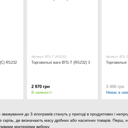
Артикул: ВП1-Т (RS232)
Артикул: ВП1-Т
((С) RS232
Торговельні ваги ВП1-Т (RS232) 3
Торговельні 
2 970 грн
3 400 грн
В наявності
Немає в ная
 зважування до 3 кілограмів стануть у пригоді в продуктових і непр
скрізь, де визначають масу дрібних або насипних товарів. Перш, ніж 
ливими критеріями вибору.