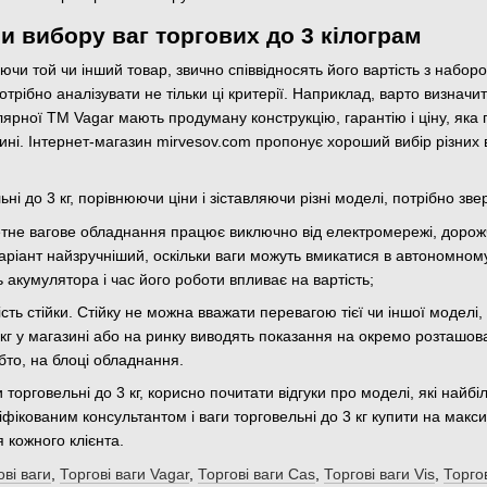
и вибору ваг торгових до 3 кілограм
аючи той чи інший товар, звично співвідносять його вартість з набо
отрібно аналізувати не тільки ці критерії. Наприклад, варто визначи
улярної ТМ Vagar мають продуману конструкцію, гарантію і ціну, яка
ині. Інтернет-магазин mirvesov.com пропонує хороший вибір різних
і до 3 кг, порівнюючи ціни і зіставляючи різні моделі, потрібно зве
тне вагове обладнання працює виключно від електромережі, дорож
аріант найзручніший, оскільки ваги можуть вмикатися в автономному
ь акумулятора і час його роботи впливає на вартість;
ість стійки. Стійку не можна вважати перевагою тієї чи іншої моделі
3 кг у магазині або на ринку виводять показання на окремо розташов
бто, на блоці обладнання.
и торговельні до 3 кг, корисно почитати відгуки про моделі, які н
фікованим консультантом і ваги торговельні до 3 кг купити на мак
я кожного клієнта.
ові ваги
,
Торгові ваги Vagar
,
Торгові ваги Сas
,
Торгові ваги Vis
,
Торго