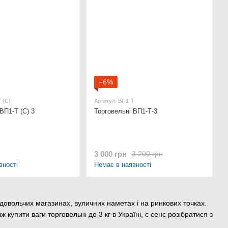
−6%
 (С)
Артикул: ВП1-Т
ВП1-Т (С) 3
Торговельні ВП1-Т-3
3 000 грн
3 200 грн
вності
Немає в наявності
одовольчих магазинах, вуличних наметах і на ринкових точках.
купити ваги торговельні до 3 кг в Україні, є сенс розібратися з