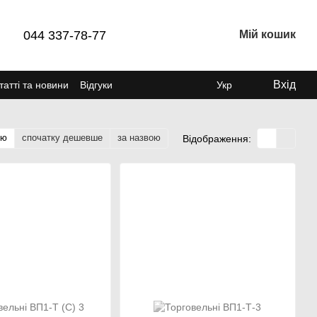
044 337-78-77
Мій кошик
Вхід
татті та новини
Відгуки
Укр
тю
спочатку дешевше
за назвою
Відображення: