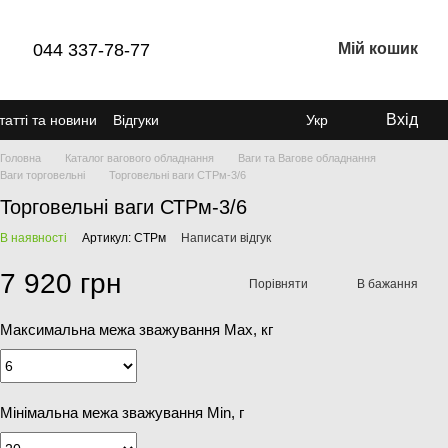
044 337-78-77
Мій кошик
Вхід
татті та новини
Відгуки
Укр
Головна
Каталог вагового обладнання
Ваги та Вагове обладнання
Ваги торговельні
Торговельні ваги СТРм-3/6
Торговельні ваги СТРм-3/6
В наявності
Артикул: СТРм
Написати відгук
7 920 грн
Порівняти
В бажання
Максимальна межа зважування Мах, кг
Мінімальна межа зважування Min, г