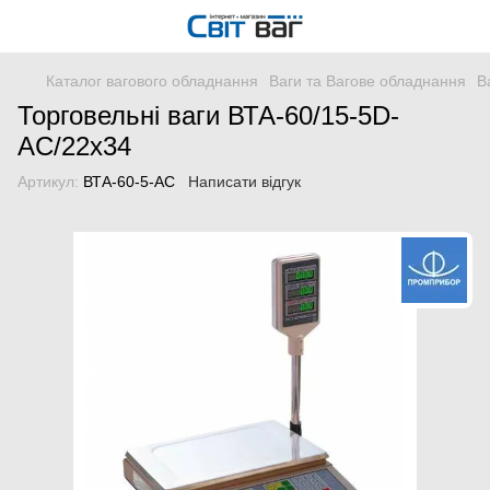
Каталог вагового обладнання
Ваги та Вагове обладнання
В
Торговельні ваги ВТА-60/15-5D-
AС/22х34
Артикул:
ВТА-60-5-АС
Написати відгук