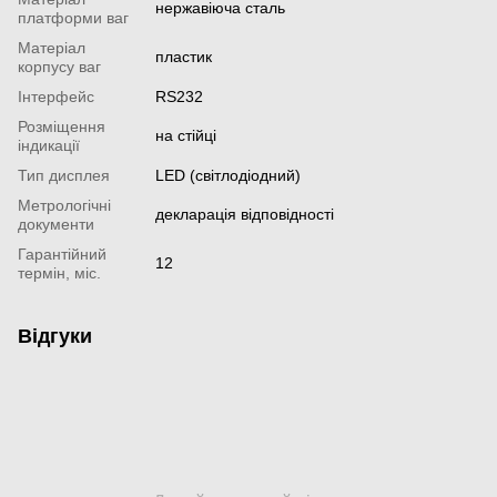
нержавіюча сталь
платформи ваг
Матеріал
пластик
корпусу ваг
Інтерфейс
RS232
Розміщення
на стійці
індикації
Тип дисплея
LED (світлодіодний)
Метрологічні
декларація відповідності
документи
Гарантійний
12
термін, міс.
Відгуки