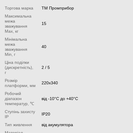
Торгова марка
ТМ Промприбор
Максимальна
межа
15
зважування
Мах, кг
Мінімальна
межа
40
зважування
Min, г
Ціна поділки
(дискретність),
2 / 5
г
Розмір
220х340
платформи, мм
Робочий
діапазон
від -10°С до +40°С
температур, ℃
Ступінь захисту
IP20
IP
Тип живлення
від акумулятора
Матеріал