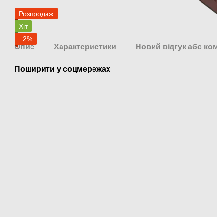
Розпродаж
Хіт
−2%
Опис
Характеристики
Новий відгук або ко
Поширити у соцмережах