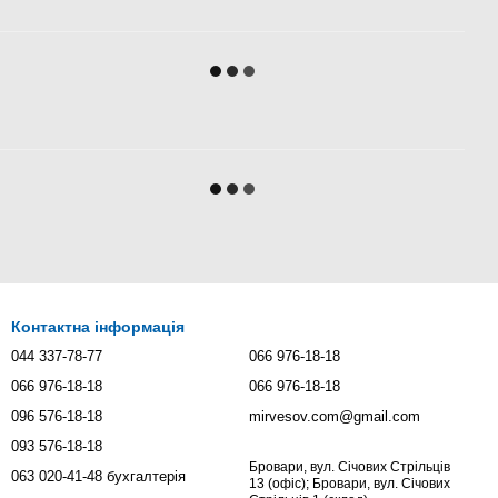
Контактна інформація
044 337-78-77
066 976-18-18
066 976-18-18
066 976-18-18
096 576-18-18
mirvesov.com@gmail.com
093 576-18-18
Бровари, вул. Січових Стрільців
063 020-41-48 бухгалтерія
13 (офіс); Бровари, вул. Січових