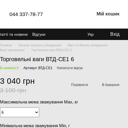
044 337-78-77
Мій кошик
Вхід
татті та новини
Відгуки
Укр
Головна
Каталог вагового обладнання
Ваги та Вагове обладнання
Ваги торговельні
Торговельні ваги ВТД-СЕ1 6
Торговельні ваги ВТД-СЕ1 6
В наявності
Артикул: ВТД-СЕ1
Написати відгук
3 040 грн
Порівняти
В бажання
3 100 грн
Максимальна межа зважування Мах, кг
Мінімальна межа зважування Min, г