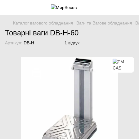
Каталог вагового обладнання
Ваги та Вагове обладнання
В
Товарні ваги DB-H-60
Артикул:
DB-H
1 відгук