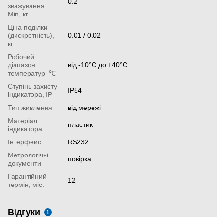
0.2
зважування
Min, кг
Ціна поділки
(дискретність),
0.01 / 0.02
кг
Робочий
діапазон
від -10°С до +40°С
температур, ℃
Ступінь захисту
IP54
індикатора, IP
Тип живлення
від мережі
Матеріал
пластик
індикатора
Інтерфейс
RS232
Метрологічні
повірка
документи
Гарантійний
12
термін, міс.
Відгуки
1