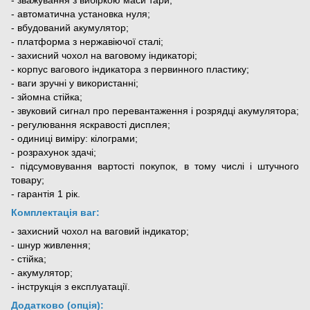
- автоматична установка нуля;
- вбудований акумулятор;
- платформа з нержавіючої сталі;
- захисний чохол на ваговому індикаторі;
- корпус вагового індикатора з первинного пластику;
- ваги зручні у використанні;
- зйомна стійка;
- звуковий сигнал про перевантаження і розрядці акумулятора;
- регулювання яскравості дисплея;
- одиниці виміру: кілограми;
- розрахунок здачі;
- підсумовування вартості покупок, в тому числі і штучного
товару;
- гарантія 1 рік.
Комплектація ваг:
- захисний чохол на ваговий індикатор;
- шнур живлення;
- стійка;
- акумулятор;
- інструкція з експлуатації.
Додатково (опція):