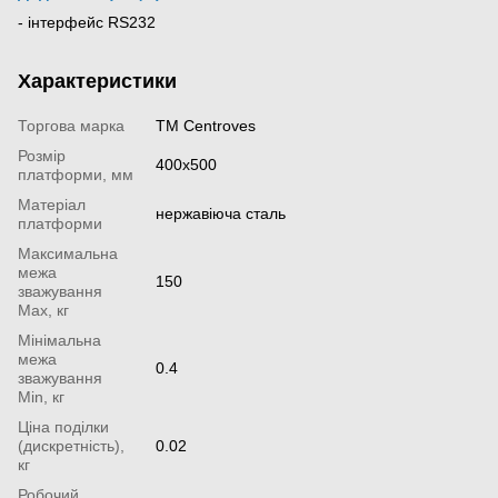
- інтерфейс RS232
Характеристики
Торгова марка
ТМ Centroves
Розмір
400х500
платформи, мм
Матеріал
нержавіюча сталь
платформи
Максимальна
межа
150
зважування
Мах, кг
Мінімальна
межа
0.4
зважування
Min, кг
Ціна поділки
(дискретність),
0.02
кг
Робочий