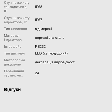
Ступінь захисту
тензодатчиків,
IP68
IP
Ступінь захисту
IP67
індикатора, IP
Тип живлення
від мережі
Матеріал
нержавіюча сталь
індикатора
Інтерфейс
RS232
Тип дисплея
LED (світлодіодний)
Метрологічні
декларація відповідності
документи
Гарантійний
24
термін, міс.
Відгуки