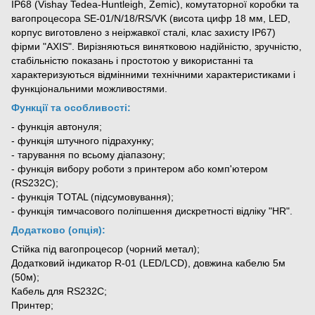
ІР68 (Vishay Tedea-Huntleigh, Zemic), комутаторної коробки та
вагопроцесора SE-01/N/18/RS/VK (висота цифр 18 мм, LED,
корпус виготовлено з неіржавкої сталі, клас захисту ІР67)
фірми "AXIS". Вирізняються винятковою надійністю, зручністю,
стабільністю показань і простотою у використанні та
характеризуються відмінними технічними характеристиками і
функціональними можливостями.
Функції та особливості:
- функція автонуля;
- функція штучного підрахунку;
- тарування по всьому діапазону;
- функція вибору роботи з принтером або комп'ютером
(RS232С);
- функція TOTAL (підсумовування);
- функція тимчасового поліпшення дискретності відліку "HR".
Додатково (опція):
Стійка під вагопроцесор (чорний метал);
Додатковий індикатор R-01 (LED/LCD), довжина кабелю 5м
(50м);
Кабель для RS232С;
Принтер;