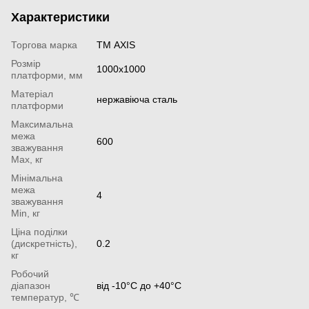
Характеристики
Торгова марка
ТМ AXIS
Розмір
1000x1000
платформи, мм
Матеріал
нержавіюча сталь
платформи
Максимальна
межа
600
зважування
Мах, кг
Мінімальна
межа
4
зважування
Min, кг
Ціна поділки
(дискретність),
0.2
кг
Робочий
діапазон
від -10°С до +40°С
температур, ℃