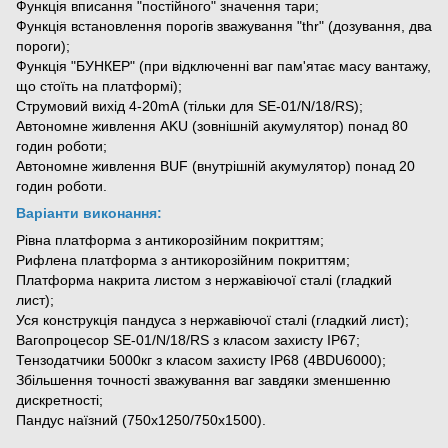
Функція вписання "постійного" значення тари;
Функція встановлення порогів зважування "thr" (дозування, два
пороги);
Функція "БУНКЕР" (при відключенні ваг пам'ятає масу вантажу,
що стоїть на платформі);
Струмовий вихід 4-20mА (тільки для SE-01/N/18/RS);
Автономне живлення AKU (зовнішній акумулятор) понад 80
годин роботи;
Автономне живлення BUF (внутрішній акумулятор) понад 20
годин роботи.
Варіанти виконання:
Рівна платформа з антикорозійним покриттям;
Рифлена платформа з антикорозійним покриттям;
Платформа накрита листом з нержавіючої сталі (гладкий
лист);
Уся конструкція пандуса з нержавіючої сталі (гладкий лист);
Вагопроцесор SE-01/N/18/RS з класом захисту ІР67;
Тензодатчики 5000кг з класом захисту ІР68 (4BDU6000);
Збільшення точності зважування ваг завдяки зменшенню
дискретності;
Пандус наїзний (750х1250/750х1500).