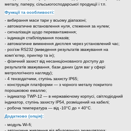
металу, паперу, сільськогосподарської продукції і т.п.
Функції та особливості:
- вибирання маси тари у всьому діапазоні;
- автоматичне встановлення нуля, стеження за нулем;
- сигналізація щодо перевантаження;
- індикація стабілізування показів;
- автоматичне вимкнення дисплея через установлений час;
- роз’єм RS232 (виведення результатів зважування на
комп’ютер, принтер та ін);
- фізичний захист від несанкціонованого доступу до
результатів зважування, бази даних (для ваг у сфері
метрологічного нагляду);
- 4 тензодатчики, ступінь захисту ІР65;
- конструкція платформи — з чорного металу покритого
порошковою емаллю;
- індикатор ТWP-12 — в нержавіючому корпусі, світлодіодний
індикатор, ступінь захисту ІР54, розміщений на кабелі;
- робоча температура — від -10°С до + 40°С.
Додатково (опція):
- модуль Wi-fi;
- автономне живлення від вбудованого акумулятора;