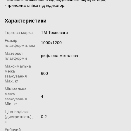
- триножна стійка під індикатор.
Характеристики
Торгова марка
ТМ Техноваги
Розмір
1000x1200
платформи, мм
Матеріал
рифлена металева
платформи
Максимальна
межа
600
зважування
Мах, кг
Мінімальна
межа
4
зважування
Min, кг
Ціна поділки
(дискретність),
0.2
кг
Робочий