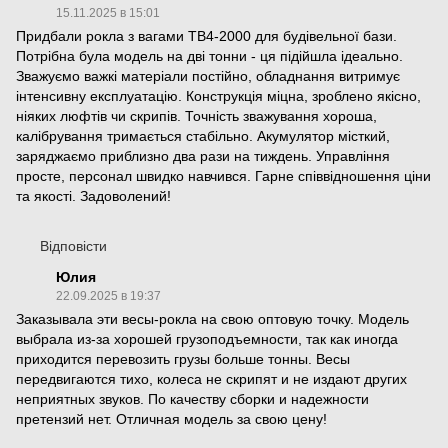
15.11.2025 в 15:01
Придбали рокла з вагами ТВ4-2000 для будівельної бази.
Потрібна була модель на дві тонни - ця підійшла ідеально.
Зважуємо важкі матеріали постійно, обладнання витримує
інтенсивну експлуатацію. Конструкція міцна, зроблено якісно,
ніяких люфтів чи скрипів. Точність зважування хороша,
калібрування тримається стабільно. Акумулятор місткий,
заряджаємо приблизно два рази на тиждень. Управління
просте, персонал швидко навчився. Гарне співвідношення ціни
та якості. Задоволений!
Відповісти
Юлия
22.09.2025 в 19:37
Заказывала эти весы-рокла на свою оптовую точку. Модель
выбрала из-за хорошей грузоподъемности, так как иногда
приходится перевозить грузы больше тонны. Весы
передвигаются тихо, колеса не скрипят и не издают других
неприятных звуков. По качеству сборки и надежности
претензий нет. Отличная модель за свою цену!