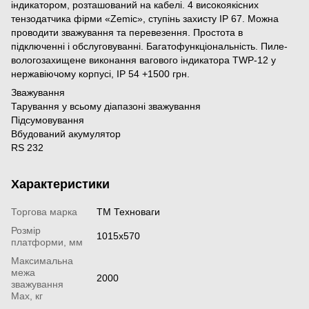
індикатором, розташований на кабелі. 4 високоякісних
тензодатчика фірми «Zemic», ступінь захисту IP 67. Можна
проводити зважування та перевезення. Простота в
підключенні і обслуговуванні. Багатофункціональність. Пиле-
вологозахищене виконання вагового індикатора ТWP-12 у
нержавіючому корпусі, ІР 54 +1500 грн.
Зважування
Тарування у всьому діапазоні зважування
Підсумовування
Вбудований акумулятор
RS 232
Характеристики
Торгова марка
ТМ Техноваги
Розмір
1015х570
платформи, мм
Максимальна
межа
2000
зважування
Мах, кг