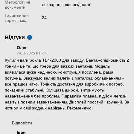
Метрологічні
декларація відповідності
документи
Гарантійний
24
термін, міс.
Відгуки
4
Олег
29.11.2025 в 15:01
Купили ваги рокла ТВ4-2000 для заводу. Вантажопідйомність 2
тонни - це те, що треба для важких вантажів. Модель
виявилася дуже надійною, конструкція посилена, рама
потужна. Зважуємо великі палети з металом, обладнанням -
все працює чітко. Точність достатня для виробничих потреб,
показники стабільні. Коліщата широкі, витримують
навантаження без проблем. Гідравліка плавна, підйом легкий
навіть з повним завантаженням. Дисплей простий і зручний. За
чотири місяці жодних нарікань. Рекомендую!
Відповісти
Іван