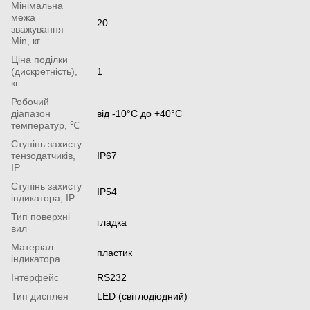
Мінімальна
межа
20
зважування
Min, кг
Ціна поділки
(дискретність),
1
кг
Робочий
діапазон
від -10°С до +40°С
температур, ℃
Ступінь захисту
тензодатчиків,
IP67
IP
Ступінь захисту
IP54
індикатора, IP
Тип поверхні
гладка
вил
Матеріал
пластик
індикатора
Інтерфейс
RS232
Тип дисплея
LED (світлодіодний)