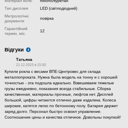
Матеріал коліс
пінополіуретан
Тип дисплея
LED (світлодіодний)
Метрологічні
повірка
документи
Гарантійний
12
термін, міс.
Відгуки
4
Татьяна
21.12.2025 в 15:00
Купили рокла с весами ВПЕ-Центровес для склада
металлопроката. Нужна была модель на тонну и с хорошей
точностью - эта подошла идеально. Взвешиваем тяжелые
грузы ежедневно, показания всегда стабильные. Сборка
качественная, материалы прочные, люфтов нет. Дисплей
большой, цифры читаются отлично даже издалека. Колеса
широкие, катятся легко по бетонному полу. Батарея держит
заряд долго. Персонал быстро освоил управление.
Соотношение цены и качества отличное. Довольны покупкой!