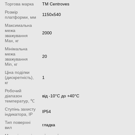
Торгова марка
ТМ Centroves
Розмір
1150х540
платформи, мм
Максимальна
межа
2000
зважування
Мах, кг
Мінімальна
межа
20
зважування
Min, кг
Ціна поділки
(дискретність),
1
кг
Робочий
діапазон
від -10°С до +40°С
температур, ℃
Ступінь захисту
IP54
індикатора, IP
Тип поверхні
гладка
вил