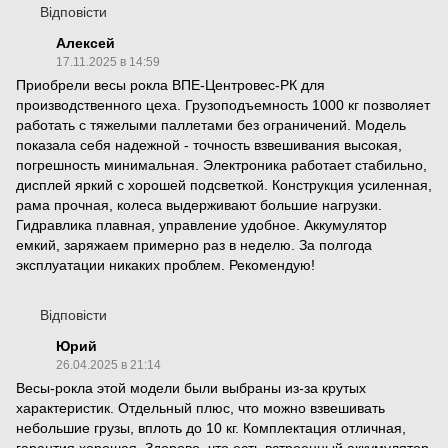
Відповісти
Алексей
17.11.2025 в 14:59
Приобрели весы рокла ВПЕ-Центровес-РК для
производственного цеха. Грузоподъемность 1000 кг позволяет
работать с тяжелыми паллетами без ограничений. Модель
показала себя надежной - точность взвешивания высокая,
погрешность минимальная. Электроника работает стабильно,
дисплей яркий с хорошей подсветкой. Конструкция усиленная,
рама прочная, колеса выдерживают большие нагрузки.
Гидравлика плавная, управление удобное. Аккумулятор
емкий, заряжаем примерно раз в неделю. За полгода
эксплуатации никаких проблем. Рекомендую!
Відповісти
Юрий
26.04.2025 в 21:14
Весы-рокла этой модели были выбраны из-за крутых
характеристик. Отдельный плюс, что можно взвешивать
небольшие грузы, вплоть до 10 кг. Комплектация отличная,
гарантия хорошая. Здорово, что есть встроенный аккумулятор