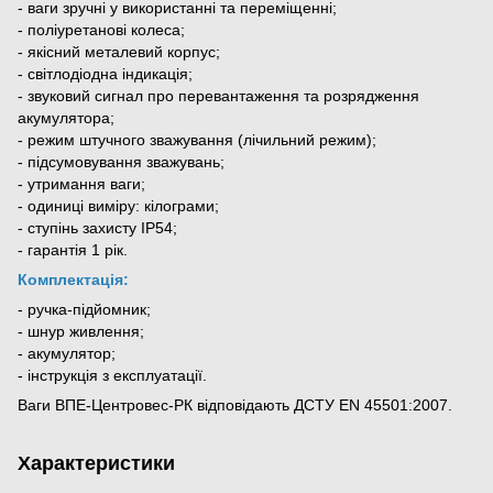
- ваги зручні у використанні та переміщенні;
- поліуретанові колеса;
- якісний металевий корпус;
- світлодіодна індикація;
- звуковий сигнал про перевантаження та розрядження
акумулятора;
- режим штучного зважування (лічильний режим);
- підсумовування зважувань;
- утримання ваги;
- одиниці виміру: кілограми;
- ступінь захисту IP54;
- гарантія 1 рік.
Комплектація:
- ручка-підйомник;
- шнур живлення;
- акумулятор;
- інструкція з експлуатації.
Ваги ВПЕ-Центровес-РК відповідають ДСТУ EN 45501:2007.
Характеристики