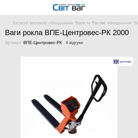
Каталог вагового обладнання
Ваги та Вагове обладнання
В
Ваги рокла ВПЕ-Центровес-РК 2000
Артикул:
ВПЕ-Центровес-РК
4 відгуки