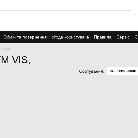
Обмін та повернення
Угода користувача
Правила
Сервіс
С
и рокла
TM VIS,
за популярніс
Сортування: