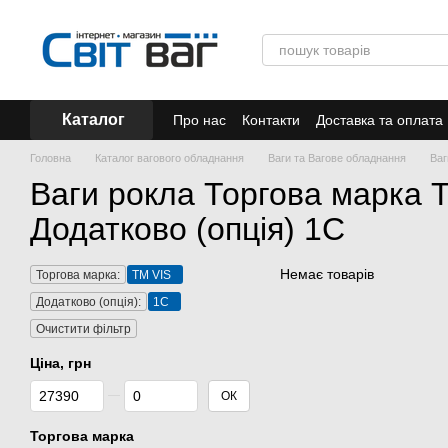
Перейти до основного контенту
Каталог
Про нас
Контакти
Доставка та оплата
Акції
Головна
Каталог вагового обладнання
Ваги та Вагове обладнання
Ваг
Ваги рокла Торгова марка 
Додатково (опція) 1С
Немає товарів
Торгова марка:
TM VIS
Додатково (опція):
1С
Очистити фільтр
Ціна, грн
Від Ціна, грн
До Ціна, грн
ОК
Торгова марка