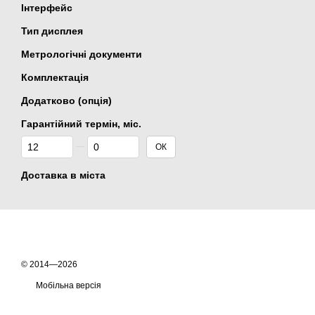
Інтерфейс
Тип дисплея
Метрологічні документи
Комплектація
Додатково (опція)
Гарантійний термін, міс.
Від Гарантійний термін, міс.
До Гарантійний термін, міс.
ОК
Доставка в міста
© 2014—2026
Мобільна версія