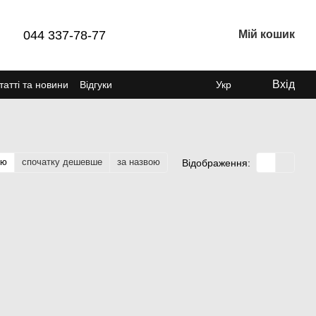
044 337-78-77
Мій кошик
Вхід
татті та новини
Відгуки
Укр
тю
спочатку дешевше
за назвою
Відображення: