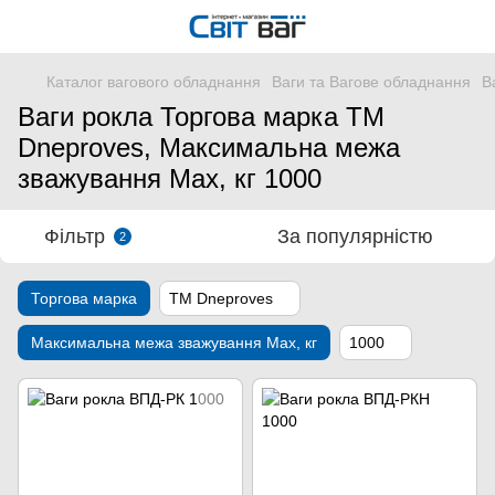
Каталог вагового обладнання
Ваги та Вагове обладнання
В
Ваги рокла Торгова марка ТМ
Dneproves, Максимальна межа
зважування Мах, кг 1000
Фільтр
За популярністю
2
Торгова марка
ТМ Dneproves
Максимальна межа зважування Мах, кг
1000