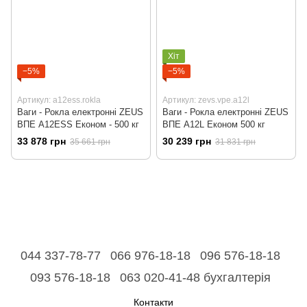
Хіт
−5%
−5%
Артикул: a12ess.rokla
Артикул: zevs.vpe.a12l
Ваги - Рокла електронні ZEUS
Ваги - Рокла електронні ZEUS
ВПЕ A12ESS Економ - 500 кг
ВПЕ A12L Економ 500 кг
33 878 грн
30 239 грн
35 661 грн
31 831 грн
044 337-78-77
066 976-18-18
096 576-18-18
093 576-18-18
063 020-41-48 бухгалтерія
Контакти