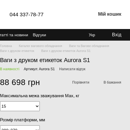
044 337-78-77
Мій кошик
Вхід
татті та новини
Відгуки
Укр
Головна
Каталог вагового обладнання
Ваги та Вагове обладнання
Ваги з друком етикеток
Ваги з друком етикеток Aurora S1
Ваги з друком етикеток Aurora S1
В наявності
Артикул: Aurora S1
Написати відгук
88 698 грн
Порівняти
В бажання
Максимальна межа зважування Мах, кг
Розмір платформи, мм