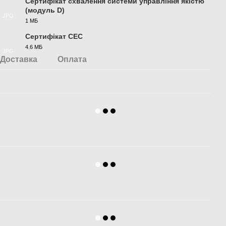
Сертифікат схвалення системи управління якістю
(модуль D)
JPG
1 МБ
Сертифікат СЕС
4.6 МБ
JPG
Доставка
Оплата