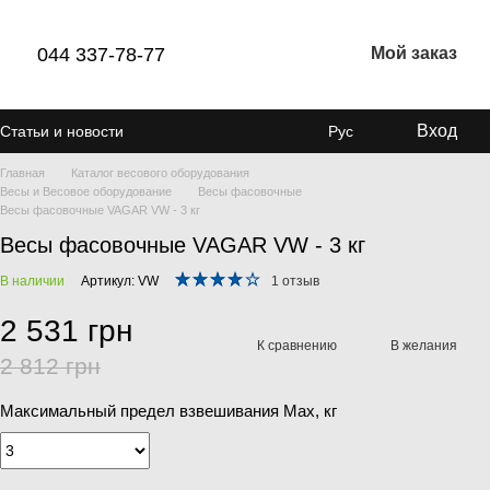
044 337-78-77
Мой заказ
Вход
Статьи и новости
Рус
Главная
Каталог весового оборудования
Весы и Весовое оборудование
Весы фасовочные
Весы фасовочные VAGAR VW - 3 кг
Весы фасовочные VAGAR VW - 3 кг
В наличии
Артикул: VW
1 отзыв
2 531 грн
К сравнению
В желания
2 812 грн
Максимальный предел взвешивания Мах, кг