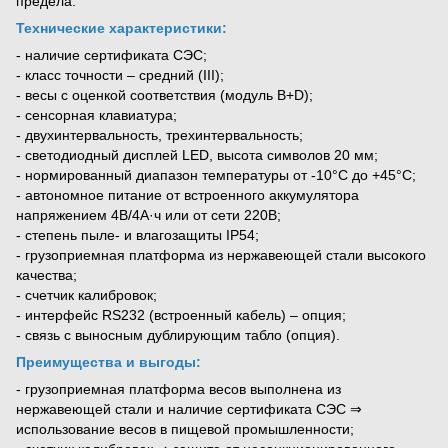
предела.
Технические характеристики:
- наличие сертификата СЭС;
- класс точности – средний (III);
- весы с оценкой соответствия (модуль B+D);
- сенсорная клавиатура;
- двухинтервальность, трехинтервальность;
- светодиодный дисплей LED, высота символов 20 мм;
- нормированный диапазон температуры от -10°С до +45°С;
- автономное питание от встроенного аккумулятора
напряжением 4В/4А·ч или от сети 220В;
- степень пыле- и влагозащиты IP54;
- грузоприемная платформа из нержавеющей стали высокого
качества;
- счетчик калибровок;
- интерфейс RS232 (встроенный кабель) – опция;
- связь с выносным дублирующим табло (опция).
Преимущества и выгоды:
- грузоприемная платформа весов выполнена из
нержавеющей стали и наличие сертификата СЭС ⇒
использование весов в пищевой промышленности;