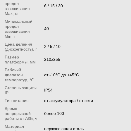
предел
6 / 15 / 30
взвешивания
Мах, кг
Минимальный
предел
40
взвешивания
Min, г
Цена деления
2 / 5 / 10
(дискретность), г
Размер
210x255
платформы, мм
Рабочий
диапазон
от -10°C до +45°C
температур, ℃
Степень защиты
ІР54
IP
Тип питания
от аккумулятора / от сети
Время
непрерывной
более 100
работы от АКБ, ч
Материал
нержавеющая сталь