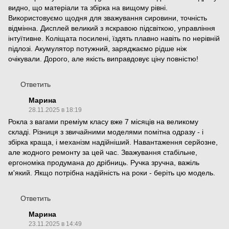
видно, що матеріали та збірка на вищому рівні.
Використовуємо щодня для зважування сировини, точність
відмінна. Дисплей великий з яскравою підсвіткою, управління
інтуїтивне. Коліщата посилені, їздять плавно навіть по нерівній
підлозі. Акумулятор потужний, заряджаємо рідше ніж
очікували. Дорого, але якість виправдовує ціну повністю!
Ответить
Марина
28.11.2025 в 18:19
Рокла з вагами преміум класу вже 7 місяців на великому
складі. Різниця з звичайними моделями помітна одразу - і
збірка краща, і механізм надійніший. Навантаження серйозне,
але жодного ремонту за цей час. Зважування стабільне,
ергономіка продумана до дрібниць. Ручка зручна, важіль
м'який. Якщо потрібна надійність на роки - беріть цю модель.
Ответить
Марина
23.11.2025 в 14:49