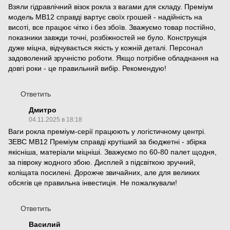
Взяли гідравлічний візок рокла з вагами для складу. Преміум
модель МВ12 справді вартує своїх грошей - надійність на
висоті, все працює чітко і без збоїв. Зважуємо товар постійно,
показники завжди точні, розбіжностей не було. Конструкція
дуже міцна, відчувається якість у кожній деталі. Персонал
задоволений зручністю роботи. Якщо потрібне обладнання на
довгі роки - це правильний вибір. Рекомендую!
Ответить
Дмитро
04.11.2025 в 18:18
Ваги рокла преміум-серії працюють у логістичному центрі.
ЗЕВС МВ12 Преміум справді крутіший за бюджетні - збірка
якісніша, матеріали міцніші. Зважуємо по 60-80 палет щодня,
за півроку жодного збою. Дисплей з підсвіткою зручний,
коліщата посилені. Дорожче звичайних, але для великих
обсягів це правильна інвестиція. Не пожалкували!
Ответить
Василий