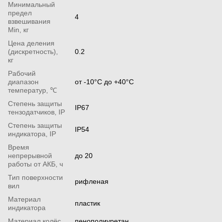
Минимальный
предел
4
взвешивания
Min, кг
Цена деления
(дискретность),
0.2
кг
Рабочий
диапазон
от -10°С до +40°С
температур, ℃
Степень защиты
IP67
тензодатчиков, IP
Степень защиты
IP54
индикатора, IP
Время
непрерывной
до 20
работы от АКБ, ч
Тип поверхности
рифленая
вил
Материал
пластик
индикатора
Материал колёс
пенополиуретан