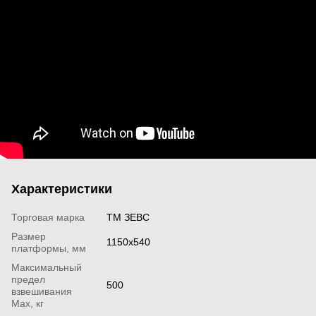
Характеристики
Торговая марка
ТМ ЗЕВС
Размер
1150х540
платформы, мм
Максимальный
предел
500
взвешивания
Мах, кг