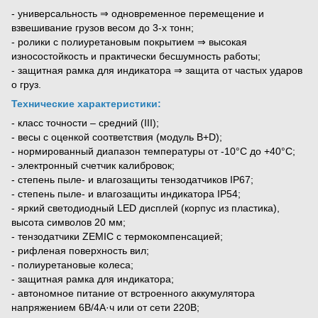
- универсальность ⇒ одновременное перемещение и
взвешивание грузов весом до 3-х тонн;
- ролики с полиуретановым покрытием ⇒ высокая
износостойкость и практически бесшумность работы;
- защитная рамка для индикатора ⇒ защита от частых ударов
о груз.
Технические характеристики:
- класс точности – средний (III);
- весы с оценкой соответствия (модуль B+D);
- нормированный диапазон температуры от -10°С до +40°С;
- электронный счетчик калибровок;
- степень пыле- и влагозащиты тензодатчиков IP67;
- степень пыле- и влагозащиты индикатора IP54;
- яркий светодиодный LED дисплей (корпус из пластика),
высота символов 20 мм;
- тензодатчики ZEMIC с термокомпенсацией;
- рифленая поверхность вил;
- полиуретановые колеса;
- защитная рамка для индикатора;
- автономное питание от встроенного аккумулятора
напряжением 6В/4А·ч или от сети 220В;