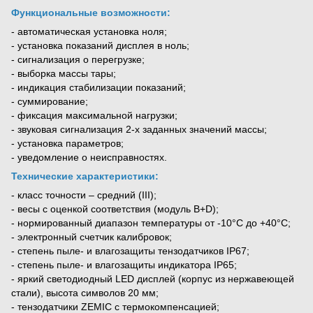
Функциональные возможности:
- автоматическая установка ноля;
- установка показаний дисплея в ноль;
- сигнализация о перегрузке;
- выборка массы тары;
- индикация стабилизации показаний;
- суммирование;
- фиксация максимальной нагрузки;
- звуковая сигнализация 2-х заданных значений массы;
- установка параметров;
- уведомление о неисправностях.
Технические характеристики:
- класс точности – средний (III);
- весы с оценкой соответствия (модуль B+D);
- нормированный диапазон температуры от -10°С до +40°С;
- электронный счетчик калибровок;
- степень пыле- и влагозащиты тензодатчиков IP67;
- степень пыле- и влагозащиты индикатора IP65;
- яркий светодиодный LED дисплей (корпус из нержавеющей
стали), высота символов 20 мм;
- тензодатчики ZEMIC с термокомпенсацией;