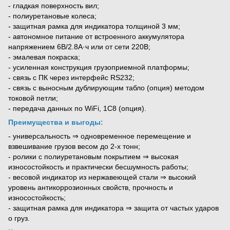
- гладкая поверхность вил;
- полиуретановые колеса;
- защитная рамка для индикатора толщиной 3 мм;
- автономное питание от встроенного аккумулятора
напряжением 6В/2.8А·ч или от сети 220В;
- эмалевая покраска;
- усиленная конструкция грузоприемной платформы;
- связь с ПК через интерфейс RS232;
- связь с выносным дублирующим табло (опция) методом
токовой петли;
- передача данных по WiFi, 1C8 (опция).
Преимущества и выгоды:
- универсальность ⇒ одновременное перемещение и
взвешивание грузов весом до 2-х тонн;
- ролики с полиуретановым покрытием ⇒ высокая
износостойкость и практически бесшумность работы;
- весовой индикатор из нержавеющей стали ⇒ высокий
уровень антикоррозионных свойств, прочность и
износостойкость;
- защитная рамка для индикатора ⇒ защита от частых ударов
о груз.