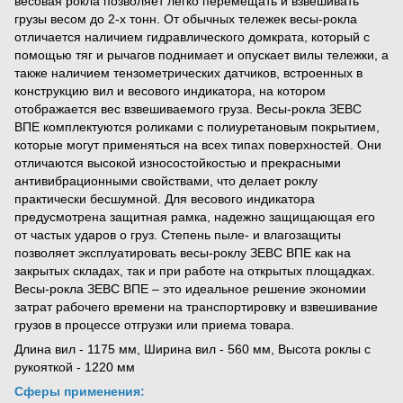
весовая рокла позволяет легко перемещать и взвешивать
грузы весом до 2-х тонн. От обычных тележек весы-рокла
отличается наличием гидравлического домкрата, который с
помощью тяг и рычагов поднимает и опускает вилы тележки, а
также наличием тензометрических датчиков, встроенных в
конструкцию вил и весового индикатора, на котором
отображается вес взвешиваемого груза. Весы-рокла ЗЕВС
ВПЕ комплектуются роликами с полиуретановым покрытием,
которые могут применяться на всех типах поверхностей. Они
отличаются высокой износостойкостью и прекрасными
антивибрационными свойствами, что делает роклу
практически бесшумной. Для весового индикатора
предусмотрена защитная рамка, надежно защищающая его
от частых ударов о груз. Степень пыле- и влагозащиты
позволяет эксплуатировать весы-роклу ЗЕВС ВПЕ как на
закрытых складах, так и при работе на открытых площадках.
Весы-рокла ЗЕВС ВПЕ – это идеальное решение экономии
затрат рабочего времени на транспортировку и взвешивание
грузов в процессе отгрузки или приема товара.
Длина вил - 1175 мм, Ширина вил - 560 мм, Высота роклы с
рукояткой - 1220 мм
Сферы применения: