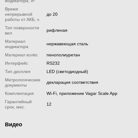
индикатора, IP
Время
непрерывной
до 20
работы от АКБ, ч
Тип поверхности
рифленая
вил
Материал
нержавеющая сталь
индикатора
Материал колёс
пенополиуретан
Интерфейс
RS232
Тип дисплея
LED (светодиодный)
Метрологические
декларация соответствия
документы
Комплектация
Wi-Fi, приложение Vagar Scale App
Гарантийный
12
срок, мес.
Видео