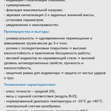
- суммирование;
- фиксация максимальной нагрузки;
- звуковая сигнализация 2-х заданных значений массы;
- установка параметров;
- уведомление о неисправностях.
Преимущества и выгоды:
- универсальность ⇒ одновременное перемещение и
взвешивание грузов весом до 3-х тонн;
- ролики с полиуретановым покрытием ⇒ высокая
износостойкость и практически бесшумность работы;
- весовой индикатор из нержавеющей стали ⇒ высокий
уровень антикоррозионных свойств, прочность и
износостойкость;
- защитная рамка для индикатора ⇒ защита от частых ударов
о груз.
Технические характеристики:
- класс точности – средний (III);
- весы с оценкой соответствия (модуль B+D);
- нормированный диапазон температуры от -10°С до +40°С;
- электронный счетчик калибровок;
- степень пыле- и влагозащиты тензодатчиков IP67;