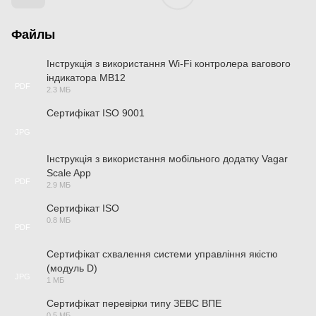
Файлы
Інструкція з використання Wi-Fi контролера вагового
індикатора MB12
PDF
2.3 МБ
Сертифікат ISO 9001
JPG
Інструкція з використання мобільного додатку Vagar
Scale App
PDF
2.9 МБ
Сертифікат ISO
0.8 МБ
PDF
Сертифікат схвалення системи управління якістю
(модуль D)
JPG
1 МБ
Сертифікат перевірки типу ЗЕВС ВПЕ
0.5 МБ