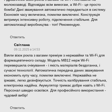
молокозаводі. Відповідає всім вимогам, а Wi-Fi - це просто
бомба! Дані зважування автоматично передаються в систему.
Економія часу величезна, помилки виключені. Конструкція
витримує інтенсивну роботу, підключення стабільне. Для
автоматизації виробництва - топ! Рекомендую.
Ответить
Світлана
09.11.2025 в 14:53
Взяли візок рокла з вагами преміум з нержавійки та Wi-Fi для
фармацевтичного складу. Модель МВ12 нерж Wi-Fi
перевершила очікування - і якість матеріалів бездоганна, і
сучасні технології. Автоматична передача даних зважування
економить купу часу, помилки виключені. Нержавійка не
іржавіє, легко дезінфікується. Точність калібрування стабільна,
електроніка надійна. Акумулятор тримає добре навіть з Wi-Fi.
Персонал швидко освоївся. Для професійного використання -
чудовий вибір!
Ответить