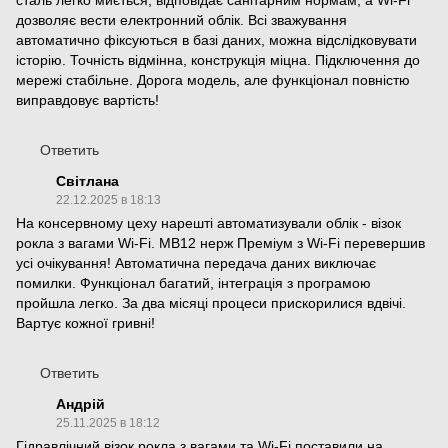
дозволяє вести електронний облік. Всі зважування
автоматично фіксуються в базі даних, можна відслідковувати
історію. Точність відмінна, конструкція міцна. Підключення до
мережі стабільне. Дорога модель, але функціонал повністю
виправдовує вартість!
Ответить
Світлана
22.12.2025 в 18:13
На консервному цеху нарешті автоматизували облік - візок
рокла з вагами Wi-Fi. МВ12 нерж Преміум з Wi-Fi перевершив
усі очікування! Автоматична передача даних виключає
помилки. Функціонал багатий, інтеграція з програмою
пройшла легко. За два місяці процеси прискорилися вдвічі.
Вартує кожної гривні!
Ответить
Андрій
25.11.2025 в 18:12
Гідравлічний візок рокла з вагами та Wi-Fi поставили на