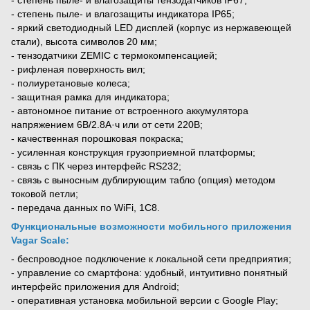
- степень пыле- и влагозащиты индикатора IP65;
- яркий светодиодный LED дисплей (корпус из нержавеющей
стали), высота символов 20 мм;
- тензодатчики ZEMIC с термокомпенсацией;
- рифленая поверхность вил;
- полиуретановые колеса;
- защитная рамка для индикатора;
- автономное питание от встроенного аккумулятора
напряжением 6В/2.8А·ч или от сети 220В;
- качественная порошковая покраска;
- усиленная конструкция грузоприемной платформы;
- связь с ПК через интерфейс RS232;
- связь с выносным дублирующим табло (опция) методом
токовой петли;
- передача данных по WiFi, 1C8.
Функциональные возможности мобильного приложения
Vagar Scale
:
- беспроводное подключение к локальной сети предприятия;
- управление со смартфона: удобный, интуитивно понятный
интерфейс приложения для Android;
- оперативная установка мобильной версии с Google Play;