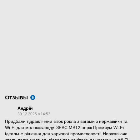
Отзывы
6
Андрій
30.12.2025 в 14:53
Придбали гідравлічний візок рокла з вагами з нержавійки та
Wi-Fi для молокозаводу. ЗЕВС МВ12 нерж Премиум Wi-Fi -
ідеальне рішення для харчової промисловості! Нержавіюча
сталь легко миється, відповідає санітарним нормам, а Wi-Fi