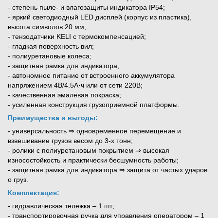
- степень пыле- и влагозащиты индикатора IP54;
- яркий светодиодный LED дисплей (корпус из пластика),
высота символов 20 мм;
- тензодатчики KELI с термокомпенсацией;
- гладкая поверхность вил;
- полиуретановые колеса;
- защитная рамка для индикатора;
- автономное питание от встроенного аккумулятора
напряжением 4В/4.5А·ч или от сети 220В;
- качественная эмалевая покраска;
- усиленная конструкция грузоприемной платформы.
Преимущества и выгоды:
- универсальность ⇒ одновременное перемещение и
взвешивание грузов весом до 3-х тонн;
- ролики с полиуретановым покрытием ⇒ высокая
износостойкость и практически бесшумность работы;
- защитная рамка для индикатора ⇒ защита от частых ударов
о груз.
Комплектация:
- гидравлическая тележка – 1 шт;
- транспортировочная ручка для управления оператором – 1