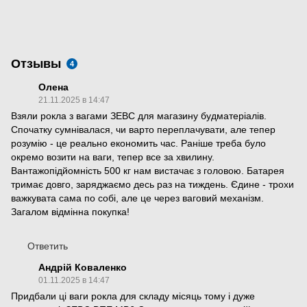
Отзывы
4
Олена
21.11.2025 в 14:47
Взяли рокла з вагами ЗЕВС для магазину будматеріалів.
Спочатку сумнівалася, чи варто переплачувати, але тепер
розумію - це реально економить час. Раніше треба було
окремо возити на ваги, тепер все за хвилину.
Вантажопідйомність 500 кг нам вистачає з головою. Батарея
тримає довго, заряджаємо десь раз на тиждень. Єдине - трохи
важкувата сама по собі, але це через ваговий механізм.
Загалом відмінна покупка!
Ответить
Андрій Коваленко
01.11.2025 в 14:47
Придбали ці ваги рокла для складу місяць тому і дуже