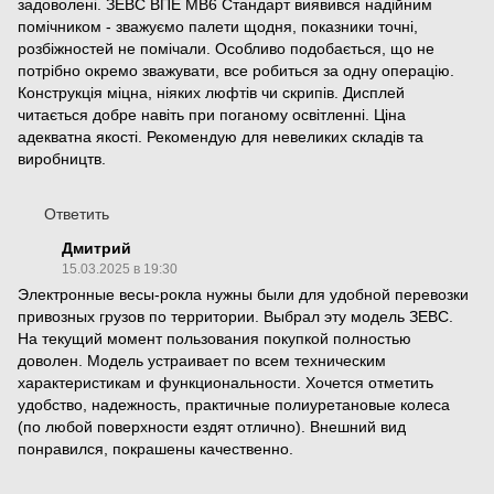
задоволені. ЗЕВС ВПЕ МВ6 Стандарт виявився надійним
помічником - зважуємо палети щодня, показники точні,
розбіжностей не помічали. Особливо подобається, що не
потрібно окремо зважувати, все робиться за одну операцію.
Конструкція міцна, ніяких люфтів чи скрипів. Дисплей
читається добре навіть при поганому освітленні. Ціна
адекватна якості. Рекомендую для невеликих складів та
виробництв.
Ответить
Дмитрий
15.03.2025 в 19:30
Электронные весы-рокла нужны были для удобной перевозки
привозных грузов по территории. Выбрал эту модель ЗЕВС.
На текущий момент пользования покупкой полностью
доволен. Модель устраивает по всем техническим
характеристикам и функциональности. Хочется отметить
удобство, надежность, практичные полиуретановые колеса
(по любой поверхности ездят отлично). Внешний вид
понравился, покрашены качественно.