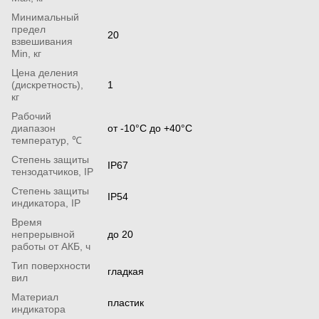
Минимальный
предел
20
взвешивания
Min, кг
Цена деления
(дискретность),
1
кг
Рабочий
диапазон
от -10°С до +40°С
температур, ℃
Степень защиты
IP67
тензодатчиков, IP
Степень защиты
IP54
индикатора, IP
Время
непрерывной
до 20
работы от АКБ, ч
Тип поверхности
гладкая
вил
Материал
пластик
индикатора