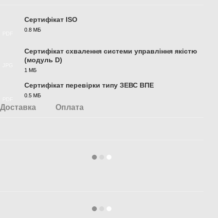
Сертифікат ISO
0.8 МБ
PDF
Сертифікат схвалення системи управління якістю
(модуль D)
JPG
1 МБ
Сертифікат перевірки типу ЗЕВС ВПЕ
0.5 МБ
PDF
Доставка
Оплата