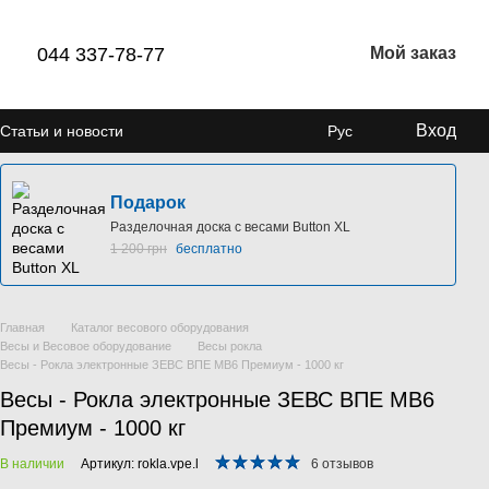
044 337-78-77
Мой заказ
Вход
Статьи и новости
Рус
Подарок
Разделочная доска с весами Button XL
1 200 грн
бесплатно
Главная
Каталог весового оборудования
Весы и Весовое оборудование
Весы рокла
Весы - Рокла электронные ЗЕВС ВПЕ МВ6 Премиум - 1000 кг
Весы - Рокла электронные ЗЕВС ВПЕ МВ6
Премиум - 1000 кг
В наличии
Артикул: rokla.vpe.l
6 отзывов