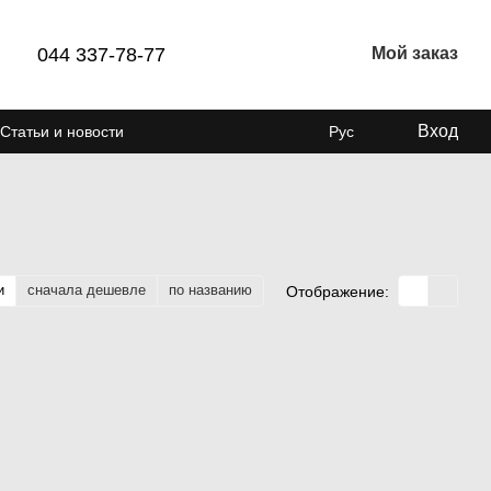
044 337-78-77
Мой заказ
Вход
Статьи и новости
Рус
и
сначала дешевле
по названию
Отображение: