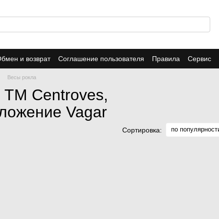
бмен и возврат
Соглашение пользователя
Правила
Сервис
Весы рокла
 ТМ Centroves,
иложение Vagar
по популярност
Сортировка: