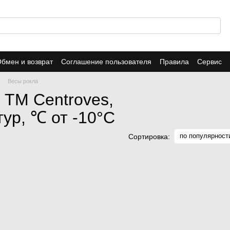
бмен и возврат
Соглашение пользователя
Правила
Сервис
Весы рокла
 ТМ Centroves,
ур, ℃ от -10°С
по популярност
Сортировка: