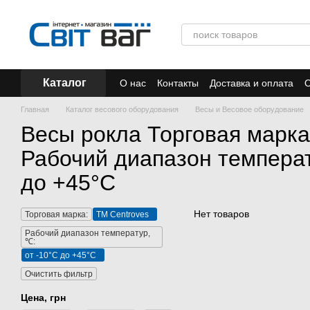
Перейти к основному контенту
Каталог
О нас
Контакты
Доставка и оплата
О
Отзывы
Акции
Главная
Каталог весового оборудования
Весы и Весовое оборудование
Весы рокла Торговая марка
Рабочий диапазон температ
до +45°С
Нет товаров
Торговая марка:
ТМ Centroves
Рабочий диапазон температур,
℃:
от -10°С до +45°С
Очистить фильтр
Цена, грн