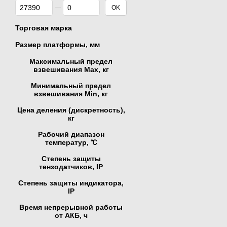
От Цена, грн
До Цена, грн
OK
Торговая марка
Размер платформы, мм
Максимальный предел
взвешивания Мах, кг
Минимальный предел
взвешивания Min, кг
Цена деления (дискретность),
кг
Рабочий диапазон
температур, ℃
Степень защиты
тензодатчиков, IP
Степень защиты индикатора,
IP
Время непрерывной работы
от АКБ, ч