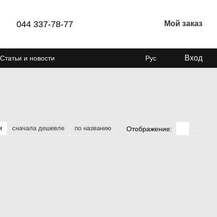
044 337-78-77
Мой заказ
Вход
Статьи и новости
Рус
и
сначала дешевле
по названию
Отображение: