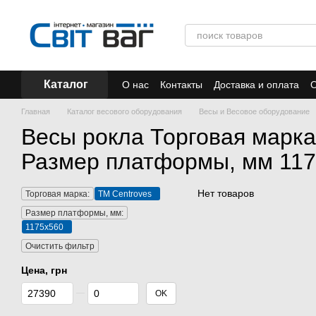
Перейти к основному контенту
Каталог
О нас
Контакты
Доставка и оплата
О
Отзывы
Акции
Главная
Каталог весового оборудования
Весы и Весовое оборудование
Весы рокла Торговая марка
Размер платформы, мм 11
Нет товаров
Торговая марка:
ТМ Centroves
Размер платформы, мм:
1175х560
Очистить фильтр
Цена, грн
От Цена, грн
До Цена, грн
OK