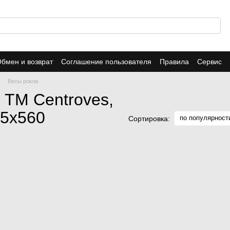
бмен и возврат
Соглашение пользователя
Правила
Сервис
Весы рокла
 ТМ Centroves,
75х560
по популярност
Сортировка: