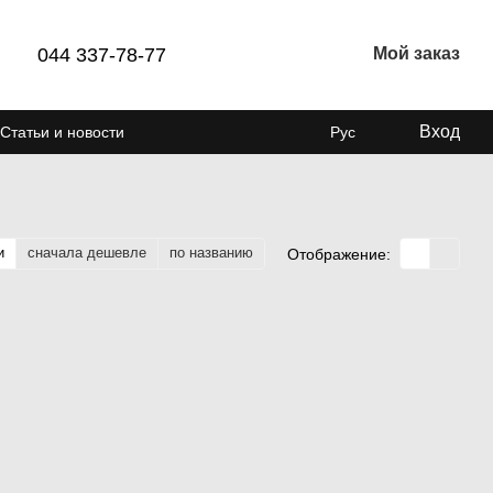
044 337-78-77
Мой заказ
Вход
Статьи и новости
Рус
и
сначала дешевле
по названию
Отображение: