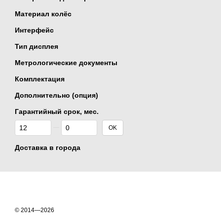
Материал колёс
Интерфейс
Тип дисплея
Метрологические документы
Комплектация
Дополнительно (опция)
Гарантийный срок, мес.
От Гарантийный срок, мес.
До Гарантийный срок, мес.
OK
Доставка в города
© 2014—2026