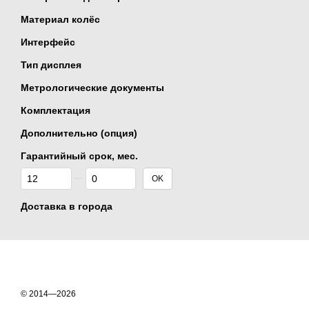
Материал колёс
Интерфейс
Тип дисплея
Метрологические документы
Комплектация
Дополнительно (опция)
Гарантийный срок, мес.
От Гарантийный срок, мес.
До Гарантийный срок, мес.
OK
Доставка в города
© 2014—2026