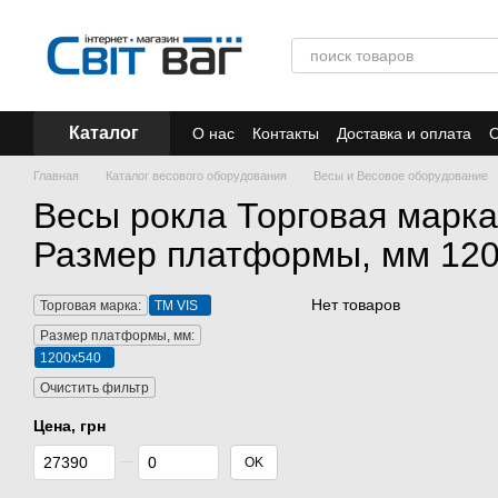
Перейти к основному контенту
Каталог
О нас
Контакты
Доставка и оплата
О
Отзывы
Акции
Главная
Каталог весового оборудования
Весы и Весовое оборудование
Весы рокла Торговая марка
Размер платформы, мм 12
Нет товаров
Торговая марка:
TM VIS
Размер платформы, мм:
1200х540
Очистить фильтр
Цена, грн
От Цена, грн
До Цена, грн
OK