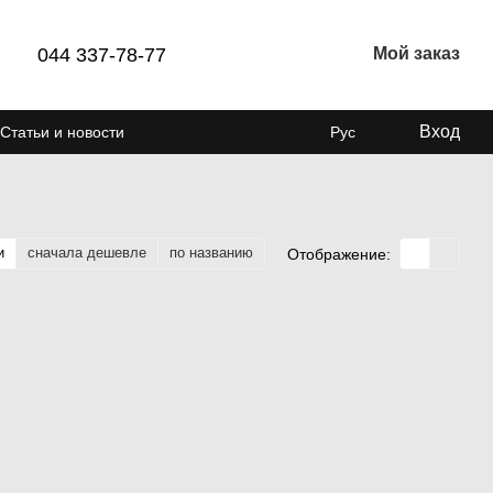
044 337-78-77
Мой заказ
Вход
Статьи и новости
Рус
и
сначала дешевле
по названию
Отображение: