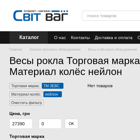
Перейти к основному контенту
Каталог
О нас
Контакты
Доставка и оплата
О
Отзывы
Акции
Главная
Каталог весового оборудования
Весы и Весовое оборудование
Весы рокла Торговая марк
Материал колёс нейлон
Нет товаров
Торговая марка:
ТМ ЗЕВС
Материал колёс:
нейлон
Очистить фильтр
Цена, грн
От Цена, грн
До Цена, грн
OK
Торговая марка