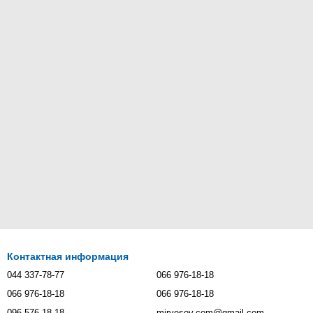
Контактная информация
044 337-78-77
066 976-18-18
066 976-18-18
066 976-18-18
096 576-18-18
mirvesov.com@gmail.com