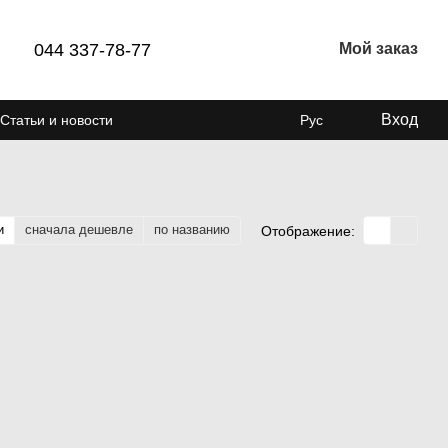
044 337-78-77
Мой заказ
Вход
Статьи и новости
Рус
и
сначала дешевле
по названию
Отображение: