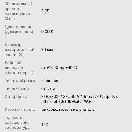
Минимальный
предел
0,05
взвешивания
Min, г
Цена деления
(дискретность),
0,0001
г
Диаметр
измерительной
90 мм
чашки, Ø
Рабочий
диапазон
от +10°C до +40°C
температур, ℃
Тип калибровки
внешняя
Тип питания
от сети
Интерфейс
2xRS232 // 2xUSB // 4 Inputs/4 Outputs //
Ethernet 10/100Mbit // WiFi
Источник тепла
микроволновый излучатель
Точность
выставления
1°С
температуры,