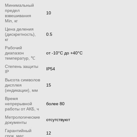
Минимальный
предел
10
взвешивания
Min, кг
Цена деления
(дискретность),
0.5
кг
Рабочий
диапазон
от -10°С до +40°С
температур, ℃
Степень защиты
IP54
IP
Высота символов
дисплея
15
(индикации), мм
Время
непрерывной
более 80
работы от АКБ, ч
Метрологические
отсутствуют
документы
Гарантийный
12
срок, мес.