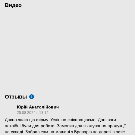
Видео
Отзывы
1
Юрій Анатолійович
25.08.2024 в 13:14
Давно знаю цю фірму. Успішно співпрацюємо. Дані ваги
потрібні були для роботи. Замовив для зважування продукції
на складі. Забрав сам на машині з Броварів по дорозі в офіс –