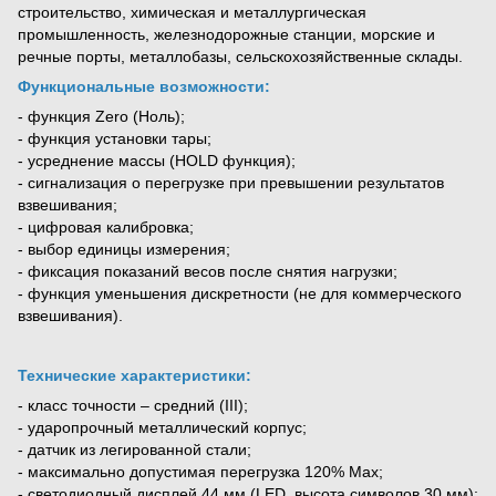
строительство, химическая и металлургическая
промышленность, железнодорожные станции, морские и
речные порты, металлобазы, сельскохозяйственные склады.
Функциональные возможности:
- функция Zero (Ноль);
- функция установки тары;
- усреднение массы (HOLD функция);
- сигнализация о перегрузке при превышении результатов
взвешивания;
- цифровая калибровка;
- выбор единицы измерения;
- фиксация показаний весов после снятия нагрузки;
- функция уменьшения дискретности (не для коммерческого
взвешивания).
Технические характеристики:
- класс точности – средний (III);
- ударопрочный металлический корпус;
- датчик из легированной стали;
- максимально допустимая перегрузка 120% Мах;
- светодиодный дисплей 44 мм (LED, высота символов 30 мм);