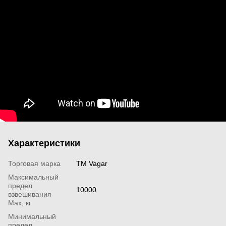
Характеристики
Торговая марка
TM Vagar
Максимальный
предел
10000
взвешивания
Мах, кг
Минимальный
предел