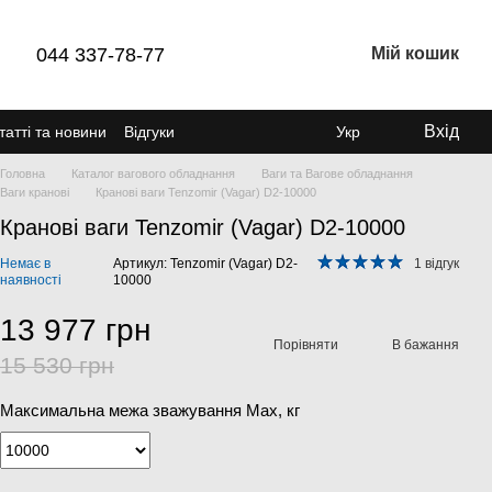
044 337-78-77
Мій кошик
Вхід
татті та новини
Відгуки
Укр
Головна
Каталог вагового обладнання
Ваги та Вагове обладнання
Ваги кранові
Кранові ваги Tenzomir (Vagar) D2-10000
Кранові ваги Tenzomir (Vagar) D2-10000
Немає в
Артикул: Tenzomir (Vagar) D2-
1 відгук
наявності
10000
13 977 грн
Порівняти
В бажання
15 530 грн
Максимальна межа зважування Мах, кг