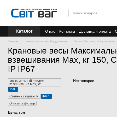
Перейти к основному контенту
Каталог
О нас
Контакты
Доставка и оплата
О
Отзывы
Акции
Главная
Каталог весового оборудования
Весы и Весовое оборудование
Крановые весы Максималь
взвешивания Мах, кг 150, 
IP IP67
Нет товаров
Максимальный предел
взвешивания Мах, кг:
150
Степень защиты IP:
IP67
Очистить фильтр
Цена, грн