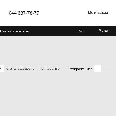
044 337-78-77
Мой заказ
Вход
Статьи и новости
Рус
и
сначала дешевле
по названию
Отображение: