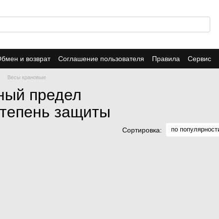
бмен и возврат
Соглашение пользователя
Правила
Сервис
Весы крановые
ный предел
Степень защиты
по популярност
Сортировка: