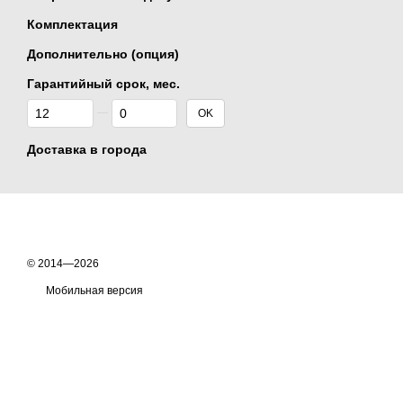
Комплектация
Дополнительно (опция)
Гарантийный срок, мес.
От Гарантийный срок, мес.
До Гарантийный срок, мес.
OK
Доставка в города
© 2014—2026
Мобильная версия