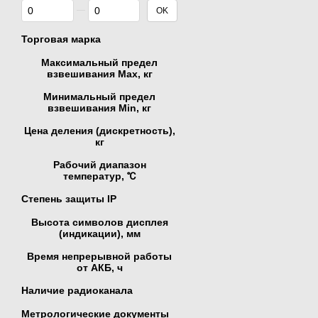
От Цена, грн
До Цена, грн
OK
Торговая марка
Максимальный предел
взвешивания Мах, кг
Минимальный предел
взвешивания Min, кг
Цена деления (дискретность),
кг
Рабочий диапазон
температур, ℃
Степень защиты IP
Высота символов дисплея
(индикации), мм
Время непрерывной работы
от АКБ, ч
Наличие радиоканала
Метрологические документы