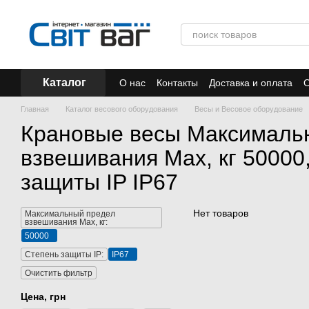
Перейти к основному контенту
Каталог
О нас
Контакты
Доставка и оплата
О
Отзывы
Акции
Главная
Каталог весового оборудования
Весы и Весовое оборудование
Крановые весы Максималь
взвешивания Мах, кг 50000
защиты IP IP67
Нет товаров
Максимальный предел
взвешивания Мах, кг:
50000
Степень защиты IP:
IP67
Очистить фильтр
Цена, грн