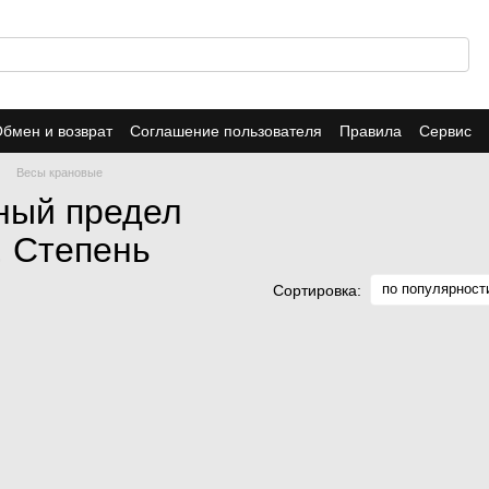
бмен и возврат
Соглашение пользователя
Правила
Сервис
Весы крановые
ный предел
, Степень
по популярност
Сортировка: