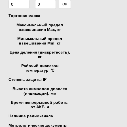
От Цена, грн
До Цена, грн
OK
Торговая марка
Максимальный предел
взвешивания Мах, кг
Минимальный предел
взвешивания Min, кг
Цена деления (дискретность),
кг
Рабочий диапазон
температур, ℃
Степень защиты IP
Высота символов дисплея
(индикации), мм
Время непрерывной работы
от АКБ, ч
Наличие радиоканала
Метрологические документы