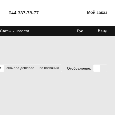
044 337-78-77
Мой заказ
Вход
Статьи и новости
Рус
и
сначала дешевле
по названию
Отображение: