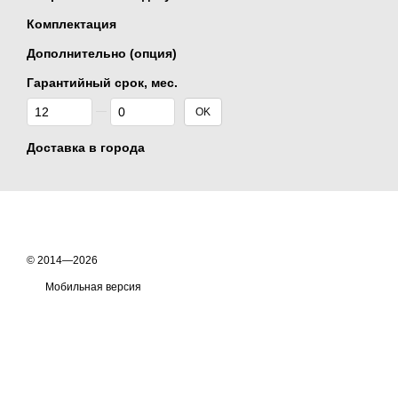
Комплектация
Дополнительно (опция)
Гарантийный срок, мес.
От Гарантийный срок, мес.
До Гарантийный срок, мес.
OK
Доставка в города
© 2014—2026
Мобильная версия