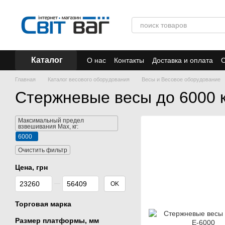
Перейти к основному контенту
Каталог
О нас
Контакты
Доставка и оплата
О
Отзывы
Акции
Главная
Каталог весового оборудования
Весы и Весовое оборудование
Стержневые весы до 6000 к
Максимальный предел
взвешивания Мах, кг:
6000
Очистить фильтр
Цена, грн
От Цена, грн
До Цена, грн
OK
Торговая марка
Размер платформы, мм