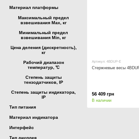
Материал платформы
Максимальный предел
взвешивания Мах, кг
Минимальный предел
взвешивания Min, кг
Цена деления (дискретность),
кг
Артикул: 4BDUР-Е
Рабочий диапазон
температур, ℃
Стержневые весы 4BDUР
Степень защиты
тензодатчиков, IP
Степень защиты индикатора,
56 409 грн
IP
В наличии
Тип питания
Материал индикатора
Интерфейс
Тип дисплея