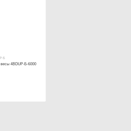
Р-Б
 весы 4BDUР-Б-6000