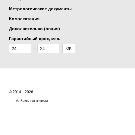
Метрологические документы
Комплектация
Дополнительно (опция)
Гарантийный срок, мес.
От Гарантийный срок, мес.
До Гарантийный срок, мес.
OK
© 2014—2026
Мобильная версия