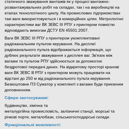
статичного зважування вантажів як у процесі вантажно-
розвантажувальних робіт на складах, так і на виробництві на
етапах технологічного циклу. На промислових підприємствах
такі ваги використовуються і в комерційних цілях. Метрологічні
характеристики ваг ВК ЗЕВС ІІІ РПУ з принтером повністю
відповідають вимогам ДСТУ EN 45501:2007.
Ваги ВК ЗЕВС III РПУ з принтером укомплектовані
радіоканальним пультом керування. На дисплеї
радіоканального пульта відображається інформація, що
дублює результати зважування з дисплея ваг. Зв'язок між
вагами та пультом РПУ здійснюється за допомогою
бездротової передачі даних. На відкритому просторі кранові
ваги ВК ЗЕВС lll РПУ з принтером можуть працювати на
відстані до 250 м від радіоканального пульта керування.
Безкоштовне ПЗ Суматор у комплекті з вагами буде приємним
доповненням.
Сфери застосування:
будівництво, хімічна та
металургійна промисловість, залізничні станції, морські та
річкові порти, металобази, сільськогосподарські склади.
Функціональні можливості: