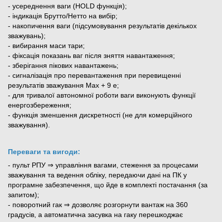
- усереднення ваги (HOLD функція);
- індикація Брутто/Нетто на вибір;
- накопичення ваги (підсумовування результатів декількох
зважувань);
- вибирання маси тари;
- фіксація показань ваг після зняття навантаження;
- зберігання пікових навантажень;
- сигналізація про перевантаження при перевищенні
результатів зважування Мах + 9 е;
- для тривалої автономної роботи ваги виконують функції
енергозбереження;
- функція зменшення дискретності (не для комерційного
зважування).
Переваги та вигоди:
- пульт РПУ ⇒ управління вагами, стеження за процесами
зважування та ведення обліку, передаючи дані на ПК у
програмне забезпечення, що йде в комплекті постачання (за
запитом);
- поворотний гак ⇒ дозволяє розгорнути вантаж на 360
градусів, а автоматична засувка на гаку перешкоджає