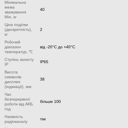
Мінімальна
межа
40
зважування
Min, кг
Ціна поділки
(дискретність),
2
кг
Робочий
діапазон
від -20°С до +40°С
температур, ℃
Ступінь захисту
IP65
IP
Висота
символів
38
дисплея
(індикації), мм
Час
безперервної
більше 100
роботи від АКБ,
год
Наявність
так
радіоканалу