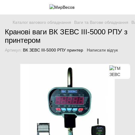
Каталог вагового обладнання
Ваги та Вагове обладнання
В
Кранові ваги ВК ЗЕВС ІІІ-5000 РПУ з
принтером
Артикул:
ВК ЗЕВС ІІІ-5000 РПУ принтер
Написати відгук