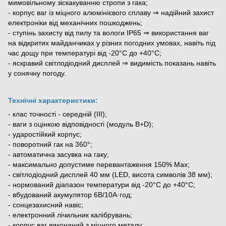
мимовільному зіскакуванню стропи з гака;
- корпус ваг із міцного алюмінієвого сплаву ⇒ надійний захист
електроніки від механічних пошкоджень;
- ступінь захисту від пилу та вологи IP65 ⇒ використання ваг
на відкритих майданчиках у різних погодних умовах, навіть під
час дощу при температурі від -20°С до +40°С;
- яскравий світлодіодний дисплей ⇒ видимість показань навіть
у сонячну погоду.
Технічні характеристики:
- клас точності - середній (III);
- ваги з оцінкою відповідності (модуль B+D);
- ударостійкий корпус;
- поворотний гак на 360°;
- автоматична засувка на гаку;
- максимально допустиме перевантаження 150% Мах;
- світлодіодний дисплей 40 мм (LED, висота символів 38 мм);
- нормований діапазон температури від -20°С до +40°С;
- вбудований акумулятор 6В/10А·год;
- сонцезахисний навіс;
- електронний лічильник калібрувань;
- корпус ваг виконаний з міцного металу;