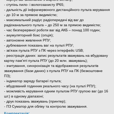
- ступінь пило- і вологозахисту ІР65;
- дальність дії інфрачервоного дистанційного пульта керування
- до 10 м за прямою видимістю;
- максимальний радіус радіопередачі від ваг до
радіоканального пульта – до 250 м за прямою видимістю;
- час безперервної роботи ваг від АКБ – понад 100 годин;
- акумуляторний бокс (опція);
- автономне живлення РПУ;
- дублювання показань ваг на пульті РПУ;
- зв'язок пульта РПУ з ПК через інтерфейс USB;
- реєстрація даних: запис результатів зважувань на вбудовану
картку пам'яті пульта РПУ (до 20 млн. зважувань);
- зчитування, синхронізація та відображення результатів
зважування (бази даних) з пульта РПУ на ПК (безкоштовне
ПЗ);
- індикатор заряду батареї пульта;
- вбудований годинник реального часу (на пульті РПУ);
- можливість керування одним пультом РПУ групою ваг (до 16
шт.) в одному діапазоні;
- друк показань зважувань (принтер);
- ПЗ Суматор для обліку та контролю зважування.
Комплектація: