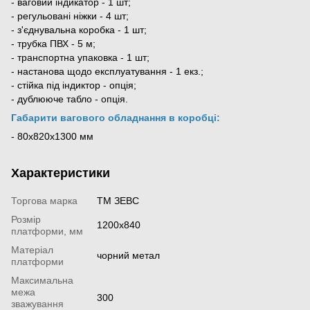
- ваговий індикатор - 1 шт;
- регульовані ніжки - 4 шт;
- з'єднувальна коробка - 1 шт;
- трубка ПВХ - 5 м;
- транспортна упаковка - 1 шт;
- настанова щодо експлуатування - 1 екз.;
- стійка під індиктор - опція;
- дублююче табло - опція.
Габарити вагового обладнання в коробці:
- 80х820х1300 мм
Характеристики
Торгова марка
ТМ ЗЕВС
Розмір
1200х840
платформи, мм
Матеріал
чорний метал
платформи
Максимальна
межа
300
зважування