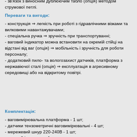
- зв'язок з виносним дублюючим табло (опція) методом
струмової петлі.
Переваги та вигоди:
- конструкція ⇒ легкість при роботі з гідравлічними візками та
вилковими навантажувачами;
- спеціальна ручка ⇒ зручність при транспортуванні;
- ваговий індикатор можна встановити на окремій стійці на
відстані від ваг (опція) ⇒ мобільність і зручність для роботи
персоналу;
- додатковий пило- та вологозахист датчиків, платформа з
нержавіючої сталі (опція) ⇒ експлуатація в агресивному
середовищі або на відкритому повітрі.
Комплектація:
- ваговимірювальна платформа - 1 шт;
- датчики тензометричні ваговимірювальні - 4 шт;
- мережевий шнур 220-240В - 1 шт;