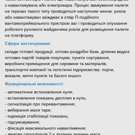
з навантажувача або електрокара. Процес зважування палети
на терезах такого типу проводиться наступним чином: рокла
або навантажувач заїжджає в отвір П-подібного
вантажоприймального пристрою ваг і проводиться опускання
робочого рухомого майданчика рокли для розміщення палети
на платформу.
Сфери застосування:
склади готової продукції, оптово-роздрібні бази, ділянки видачі
оптових партій товарів покупцям, пункти сортування,
виробничі приміщення для сировини та матеріалів,
транспортні компанії та логістичні підприємства: порти,
вокзали, митні пункти та багато іншого.
Функціональні можливості:
- автоматичне встановлення нуля;
- встановлення показань дисплея в нуль;
- сигналізація про перевантаження;
- вибирання маси тари;
- індикація стабілізації показань;
- підсумовування;
- фіксація максимального навантаження;
- звукова сигналізація 2-х заданих значень маси;