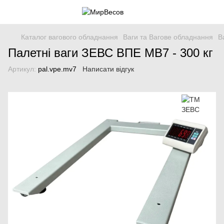
Каталог вагового обладнання
Ваги та Вагове обладнання
В
Палетні ваги ЗЕВС ВПЕ МВ7 - 300 кг
Артикул:
pal.vpe.mv7
Написати відгук