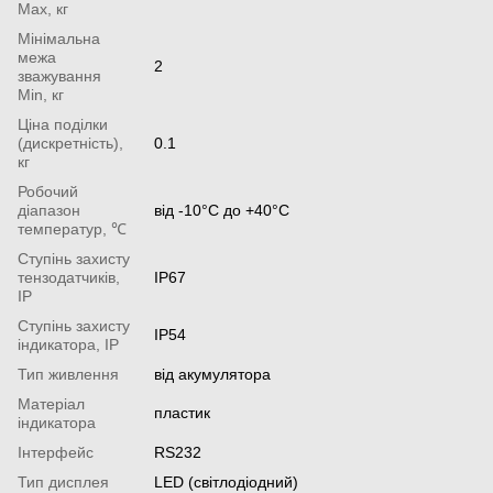
Мах, кг
Мінімальна
межа
2
зважування
Min, кг
Ціна поділки
(дискретність),
0.1
кг
Робочий
діапазон
від -10°С до +40°С
температур, ℃
Ступінь захисту
тензодатчиків,
IP67
IP
Ступінь захисту
IP54
індикатора, IP
Тип живлення
від акумулятора
Матеріал
пластик
індикатора
Інтерфейс
RS232
Тип дисплея
LED (світлодіодний)