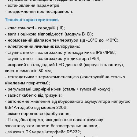
- встановлення параметрів;
- повідомлення про несправності.
Технічні характеристики:
- клас точності - середній (III);
- ваги з оцінкою відповідності (модуль B+D);
- нормований діапазон температури від -10°С до +40°С;
- електронний лічильник калібрувань;
- ступінь пило- і вологозахисту тензодатчиків ІР67/ІР68;
- ступінь пило- і вологозахисту індикатора ІР54;
- яскравий світлодіодний LED дисплей (корпус із пластику),
висота символів 50 мм;
- тензодатчики з термокомпенсацією (конструкційна сталь з
нікелевим покриттям);
- регульовані шарнірні ніжки (сталь + гумовий кожух);
- захист кабелю від гризунів;
- автономне живлення від вбудованого акумулятора напругою
6В/4А·год або від мережі 220В;
- якісне порошкове фарбування;
- П-подібна форма, яка дозволяє навантажувачу
завантажувати палети безпосередньо на ваги;
- зв'язок з ПК через інтерфейс RS232;