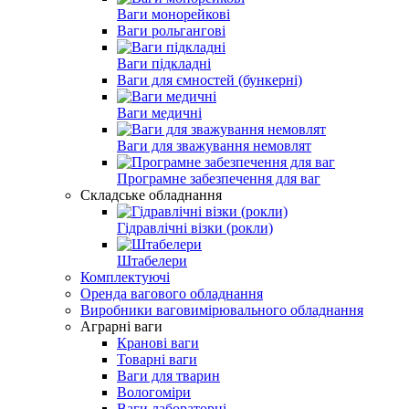
Ваги монорейкові
Ваги рольгангові
Ваги підкладні
Ваги для ємностей (бункерні)
Ваги медичні
Ваги для зважування немовлят
Програмне забезпечення для ваг
Складське обладнання
Гідравлічні візки (рокли)
Штабелери
Комплектуючі
Оренда вагового обладнання
Виробники ваговимірювального обладнання
Аграрні ваги
Кранові ваги
Товарні ваги
Ваги для тварин
Вологоміри
Ваги лабораторні