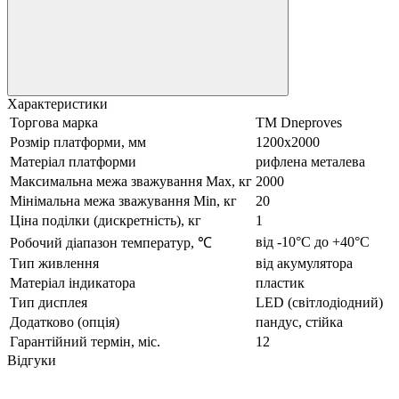
Характеристики
Торгова марка
ТМ Dneproves
Розмір платформи, мм
1200х2000
Матеріал платформи
рифлена металева
Максимальна межа зважування Мах, кг
2000
Мінімальна межа зважування Min, кг
20
Ціна поділки (дискретність), кг
1
від -10°С до +40°С
Робочий діапазон температур, ℃
Тип живлення
від акумулятора
Матеріал індикатора
пластик
Тип дисплея
LED (світлодіодний)
Додатково (опція)
пандус, стійка
Гарантійний термін, міс.
12
Відгуки