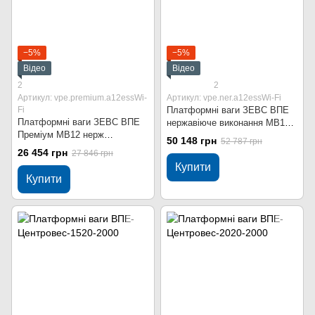
−5%
−5%
Відео
Відео
2
2
Артикул: vpe.premium.a12essWi-
Артикул: vpe.ner.a12essWi-Fi
Fi
Платформні ваги ЗЕВС ВПЕ
Платформні ваги ЗЕВС ВПЕ
нержавіюче виконання МВ12
Преміум МВ12 нерж
1000x1000 мм 2000 кг Wi-Fi
50 148 грн
52 787 грн
1000x1000 мм 2000 кг Wi-Fi
26 454 грн
27 846 грн
Купити
Купити