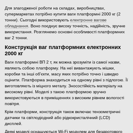
Для злагодженої роботи на складах, виробництвах,
супермаркетах потрібно купити ваги платформні 2000 кг (2
тонни). Сьогодні використовують
електронне вагове
обладнання
. Воно поєднує високу точність, надійність, зручне
використання. Розглянемо основні особливості платформних
ваг 2 тонни.
Конструкція ваг платформних електронних
2000 кг
Ваги платформні ВП 2 т, як можна зрозуміти із самої назви,
являють собою платформу. На неї вивантажують мішки,
коробки та інші об'єкти, масу яких потрібно точно і швидко
оцінити. Платформа знаходиться на одному рівні з підлогою. Її
виготовляють із міцного металу. Зносостійкість матеріалу на
високому рівні. Моделі з такою платформою зручно
використовуються в приміщеннях з високим рівнем вологості
повітря.
Крім платформи, конструкція також включає тензометричні
датчики та світлодіодний або рідкокристалічний (LCD)
дисплей.
Деякі моделі оснащуються Wi-Fi модулем для бездротового