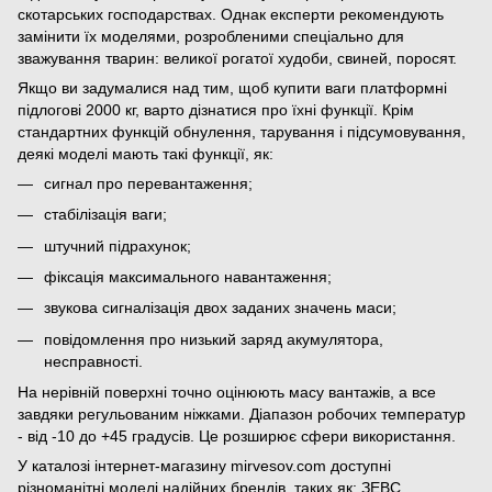
скотарських господарствах. Однак експерти рекомендують
замінити їх моделями, розробленими спеціально для
зважування тварин: великої рогатої худоби, свиней, поросят.
Якщо ви задумалися над тим, щоб купити ваги платформні
підлогові 2000 кг, варто дізнатися про їхні функції. Крім
стандартних функцій обнулення, тарування і підсумовування,
деякі моделі мають такі функції, як:
сигнал про перевантаження;
стабілізація ваги;
штучний підрахунок;
фіксація максимального навантаження;
звукова сигналізація двох заданих значень маси;
повідомлення про низький заряд акумулятора,
несправності.
На нерівній поверхні точно оцінюють масу вантажів, а все
завдяки регульованим ніжками. Діапазон робочих температур
- від -10 до +45 градусів. Це розширює сфери використання.
У каталозі інтернет-магазину mirvesov.com доступні
різноманітні моделі надійних брендів, таких як: ЗЕВС,