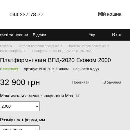
044 337-78-77
Мій кошик
Вхід
татті та новини
Відгуки
Укр
Головна
Каталог вагового обладнання
Ваги та Вагове обладнання
Ваги платформні
Платформні ваги ВПД-2020 Економ 2000
Платформні ваги ВПД-2020 Економ 2000
В наявності
Артикул: ВПД-2020 Економ
Написати відгук
32 900 грн
Порівняти
В бажання
Максимальна межа зважування Мах, кг
Розмір платформи, мм