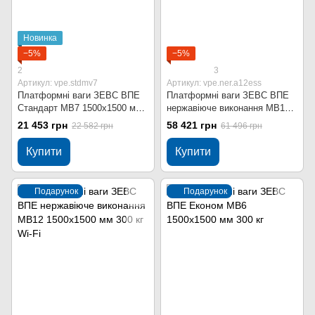
Новинка
−5%
−5%
2
3
Артикул: vpe.stdmv7
Артикул: vpe.ner.a12ess
Платформні ваги ЗЕВС ВПЕ
Платформні ваги ЗЕВС ВПЕ
Стандарт МВ7 1500x1500 мм
нержавіюче виконання МВ12
300 кг
1500x1500 мм 300 кг
21 453 грн
58 421 грн
22 582 грн
61 496 грн
Купити
Купити
Подарунок
Подарунок