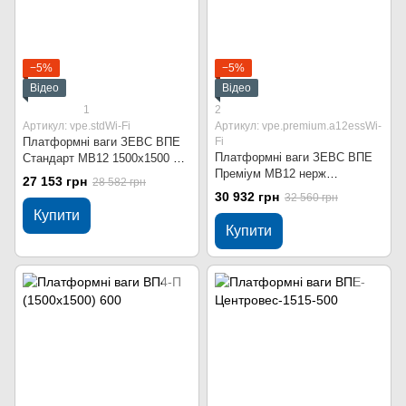
−5%
−5%
Відео
Відео
1
2
Артикул: vpe.stdWi-Fi
Артикул: vpe.premium.a12essWi-
Платформні ваги ЗЕВС ВПЕ
Fi
Платформні ваги ЗЕВС ВПЕ
Стандарт МВ12 1500x1500 мм
Преміум МВ12 нерж
300 кг Wi-Fi
27 153 грн
28 582 грн
1500x1500 мм 300 кг Wi-Fi
30 932 грн
32 560 грн
Купити
Купити