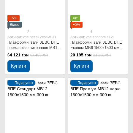
−5%
Хіт
Відео
−5%
2
4
Артикул: vpe.ner.a12essWi-Fi
Артикул: vpe.econom.a12l
Платформні ваги ЗЕВС ВПЕ
Платформні ваги ЗЕВС ВПЕ
нержавіюче виконання МВ12
Економ МВ6 1500x1500 мм
1500x1500 мм 300 кг Wi-Fi
300 кг
64 121 грн
20 195 грн
67 496 грн
21 258 грн
Купити
Купити
Подарунок
Подарунок