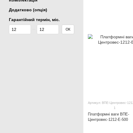
Комплектація
Додатково (опція)
Гарантійний термін, міс.
Від Гарантійний термін, міс.
До Гарантійний термін, міс.
ОК
Артикул: ВПЕ-Центровес-121
1
Платформні ваги ВПЕ-
Центровес-1212-Е-500