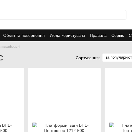
Обмін та повернення
Угода користувача
Правила
Сервіс
С
и платформні
с
за популярніс
Сортування: