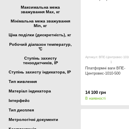
Максимальна межа
зважування Мах, кг
Мінімальна межа зважування
Min, кг
Ціна поділки (дискретність), кг
Робочий діапазон температур,
℃
Артикул: ВПЕ-Центровес-101
Ступінь захисту
1
тензодатчиків, IP
Платформні ваги ВПЕ-
Ступінь захисту індикатора, IP
Центровес-1010-500
Тип живлення
Матеріал індикатора
14 100 грн
В наявності
Інтерфейс
Тип дисплея
Метрологічні документи