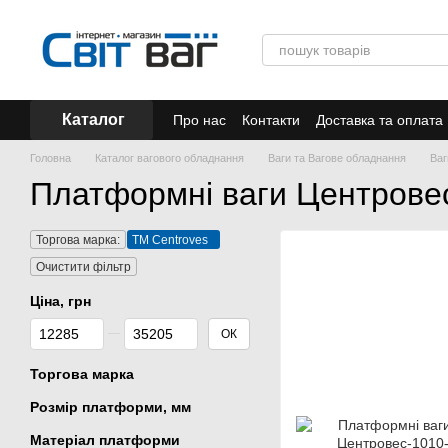
Перейти до основного контенту
Каталог
Про нас
Контакти
Доставка та оплата
Акції
Головна
Каталог вагового обладнання
Ваги та Вагове обладнання
Ваг
Платформні ваги Центрове
Торгова марка:
ТМ Centroves
Очистити фільтр
Ціна, грн
Від Ціна, грн
До Ціна, грн
ОК
Торгова марка
Розмір платформи, мм
Матеріал платформи