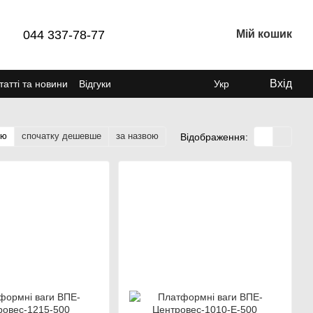
044 337-78-77
Мій кошик
Вхід
татті та новини
Відгуки
Укр
тю
спочатку дешевше
за назвою
Відображення: