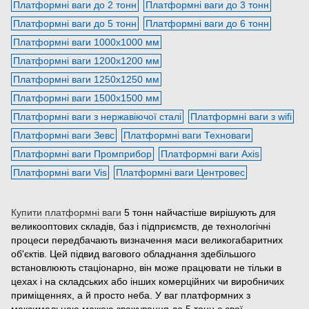
Платформні ваги до 2 тонн
Платформні ваги до 3 тонн
Платформні ваги до 5 тонн
Платформні ваги до 6 тонн
Платформні ваги 1000х1000 мм
Платформні ваги 1200х1200 мм
Платформні ваги 1250х1250 мм
Платформні ваги 1500х1500 мм
Платформні ваги з нержавіючої сталі
Платформні ваги з wifi
Платформні ваги Зевс
Платформні ваги Техноваги
Платформні ваги Промприбор
Платформні ваги Axis
Платформні ваги Vis
Платформні ваги Центровес
Купити платформні ваги
5 тонн найчастіше вирішують для
великооптових складів, баз і підприємств, де технологічні
процеси передбачають визначення маси великогабаритних
об'єктів. Цей підвид вагового обладнання здебільшого
встановлюють стаціонарно, він може працювати не тільки в
цехах і на складських або інших комерційних чи виробничих
приміщеннях, а й просто неба. У ваг платформних з