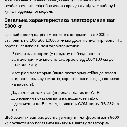
максимальною межею зважування до 5 тонн є свої
особливості, які слід обов'язково врахувати під час вибору і
купівлі відповідної моделі.
Загальна характеристика платформних ваг
5000 кг
Ціновий розкид на різні моделі платформних ваг 5000 кг
становить не 100 або 1000, а кілька десятків тисяч гривень. На
вартість впливають такі характеристики:
Розміри платформи (у продажу є обладнання з
вантажоприймальною платформою від 100Х100 см до
200Х300 см.);
Матеріал платформи (якщо платформа стійка до вологи,
стирання, впливу хімікатів, корозії і появи іржі, це впливає
на вартість);
Додаткові можливості (передача даних по Wi-Fi,
дублювання показань ваги на додаткове табло,
підключення по Ethernet, наявність СОМ-порту RS-232 та
ін.).
Щоб зважити вантаж, досить увімкнути платформні ваги 5000
кг, покласти або поставити вантаж на вагову платформу.