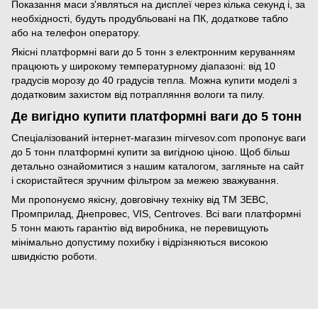
Показання маси з'являться на дисплеї через кілька секунд і, за
необхідності, будуть продубльовані на ПК, додаткове табло
або на телефон оператору.
Якісні платформні ваги до 5 тонн з електронним керуванням
працюють у широкому температурному діапазоні: від 10
градусів морозу до 40 градусів тепла. Можна купити моделі з
додатковим захистом від потрапляння вологи та пилу.
Де вигідно купити платформні ваги до 5 тонн
Спеціалізований інтернет-магазин mirvesov.com пропонує ваги
до 5 тонн платформні купити за вигідною ціною. Щоб більш
детально ознайомитися з нашим каталогом, загляньте на сайт
і скористайтеся зручним фільтром за межею зважування.
Ми пропонуємо якісну, довговічну техніку від ТМ ЗЕВС,
Промприлад, Днепровес, VIS, Centroves. Всі ваги платформні
5 тонн мають гарантію від виробника, не перевищують
мінімально допустиму похибку і відрізняються високою
швидкістю роботи.