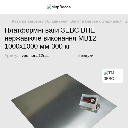
Каталог вагового обладнання
Ваги та Вагове обладнання
В
Платформні ваги ЗЕВС ВПЕ
нержавіюче виконання МВ12
1000x1000 мм 300 кг
Артикул:
vpe.ner.a12ess
3 відгуки