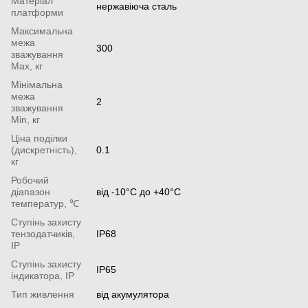
Матеріал
нержавіюча сталь
платформи
Максимальна
межа
300
зважування
Мах, кг
Мінімальна
межа
2
зважування
Min, кг
Ціна поділки
(дискретність),
0.1
кг
Робочий
діапазон
від -10°С до +40°С
температур, ℃
Ступінь захисту
тензодатчиків,
IP68
IP
Ступінь захисту
IP65
індикатора, IP
Тип живлення
від акумулятора