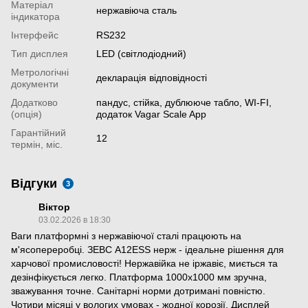
Матеріал
нержавіюча сталь
індикатора
Інтерфейс
RS232
Тип дисплея
LED (світлодіодний)
Метрологічні
декларація відповідності
документи
Додатково
пандус, стійка, дублююче табло, WI-FI,
(опція)
додаток Vagar Scale App
Гарантійний
12
термін, міс.
Відгуки
3
Віктор
03.02.2026 в 18:30
Ваги платформні з нержавіючої сталі працюють на
м'ясопереробці. ЗЕВС A12ESS нерж - ідеальне рішення для
харчової промисловості! Нержавійка не іржавіє, миється та
дезінфікується легко. Платформа 1000х1000 мм зручна,
зважування точне. Санітарні норми дотримані повністю.
Чотири місяці у вологих умовах - жодної корозії. Дисплей