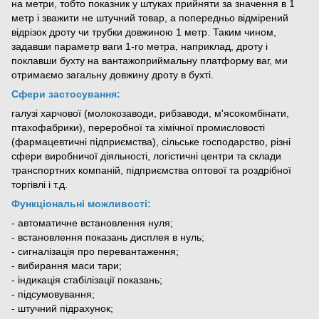
на метри, тобто показник у штуках прийняти за значення в 1
метр і зважити не штучний товар, а попередньо відмірений
відрізок дроту чи трубки довжиною 1 метр. Таким чином,
задавши параметр ваги 1-го метра, наприклад, дроту і
поклавши бухту на вантажоприймальну платформу ваг, ми
отримаємо загальну довжину дроту в бухті.
Сфери застосування:
галузі харчової (молокозаводи, рибзаводи, м'ясокомбінати,
птахофабрики), переробної та хімічної промисловості
(фармацевтичні підприємства), сільське господарство, різні
сфери виробничої діяльності, логістичні центри та склади
транспортних компаній, підприємства оптової та роздрібної
торгівлі і т.д.
Функціональні можливості:
- автоматичне встановлення нуля;
- встановлення показань дисплея в нуль;
- сигналізація про перевантаження;
- вибирання маси тари;
- індикація стабілізації показань;
- підсумовування;
- штучний підрахунок;