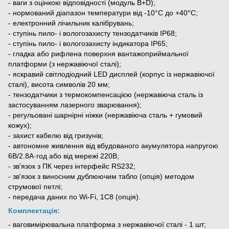
- ваги з оцінкою відповідності (модуль B+D);
- нормований діапазон температури від -10°С до +40°С;
- електронний лічильник калібрувань;
- ступінь пило- і вологозахисту тензодатчиків ІР68;
- ступінь пило- і вологозахисту індикатора ІР65;
- гладка або рифлена поверхня вантажоприймальної
платформи (з нержавіючої сталі);
- яскравий світлодіодний LED дисплей (корпус із нержавіючої
сталі), висота символів 20 мм;
- тензодатчики з термокомпенсацією (нержавіюча сталь із
застосуванням лазерного зварювання);
- регульовані шарнірні ніжки (нержавіюча сталь + гумовий
кожух);
- захист кабелю від гризунів;
- автономне живлення від вбудованого акумулятора напругою
6В/2.8А·год або від мережі 220В;
- зв'язок з ПК через інтерфейс RS232;
- зв'язок з виносним дублюючим табло (опція) методом
струмової петлі;
- передача даних по Wi-Fi, 1C8 (опція).
Комплектація:
- ваговимірювальна платформа з нержавіючої сталі - 1 шт;