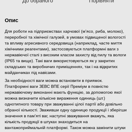
До обраного
Порівняти
Опис
Для роботи на підприємствах харчової (м'ясо, риба, молоко),
переробної та хімічної галузей, в умовах підвищеної вологості
та впливу агресивного середовища (наприклад, часте миття
хімічними реагентами), застосовуються платформні ваги з
нержавіючої сталі з високим класом захисту від пилу та вологи
(IP65 та вище). Такі ваги використовуються як у закритих
складських та виробничих приміщеннях, так і на відкритих
майданчиках під навісами.
За необхідності ваги можна встановити в приямок.
Платформні ваги ЗЕВС ВПЕ серії Преміум в повністю
нержавіючому виконанні мають функцію, за допомогою якої
можна визначити кількісне вираження одиниць (шт.)
однотипного товару при зважуванні цілої партії або довільно
обраної кількості. Зваживши одну одиницю продукції і зберігши
значення в пам'яті ваг, наступні зважування вкажуть, яка
кількість продукції в штуках знаходиться на
вантажоприймальній платформі. Також можна замінити штуки