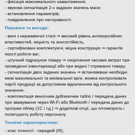
- фіксація максимального навантаження;
- звукова сигналізація 2-х заданих значень маси;
- встановлення параметрів;
- повідомлення про несправності.
Переваги та вигоди:
- ваги з нержавіючої сталі ⇒ високий рівень антикорозійних
властивостей, міцність та зносостійкість;
- сертифіковані комплектуючі, міцна конструкція ⇒ гарантія
якості роботи ваг;
- штучний підрахунок товару ⇒ скорочення часових витрат при
проведенні інвентаризації або при видачі / отриманні товару;
- сигналізація двох заданих значень ⇒ встановивши необхідні
межі максимальної та мінімальної ваги, можна контролювати
партії продукції за допустимим відхиленням від контрольного
значення;
- комплектація виносним дублюючим табло / передача даних
про зважування через Wi-Fi або Bluetooth / передача даних до
програм обліку (1С і т.д.) ⇒ додаткові опції, що оптимізують і
полегшують роботу персоналу.
Технічні характеристики:
- клас точності - середній (III);