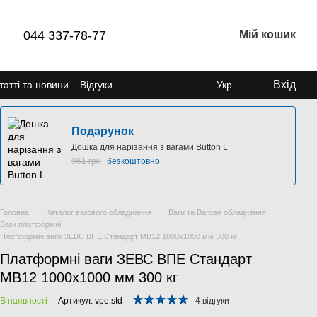
044 337-78-77
Мій кошик
Вхід
татті та новини
Відгуки
Укр
Подарунок
Дошка для нарізання з вагами Button L
961 грн
безкоштовно
Головна
Каталог вагового обладнання
Ваги та Вагове обладнання
Ваги платформні
Платформні ваги ЗЕВС ВПЕ Стандарт МВ12 1000x1000 мм 300 кг
Платформні ваги ЗЕВС ВПЕ Стандарт
МВ12 1000x1000 мм 300 кг
В наявності
Артикул: vpe.std
4 відгуки