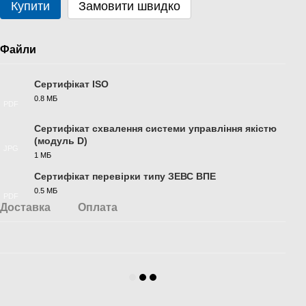
Купити
Замовити швидко
Файли
Сертифікат ISO
0.8 МБ
PDF
Сертифікат схвалення системи управління якістю
(модуль D)
JPG
1 МБ
Сертифікат перевірки типу ЗЕВС ВПЕ
0.5 МБ
PDF
Доставка
Оплата