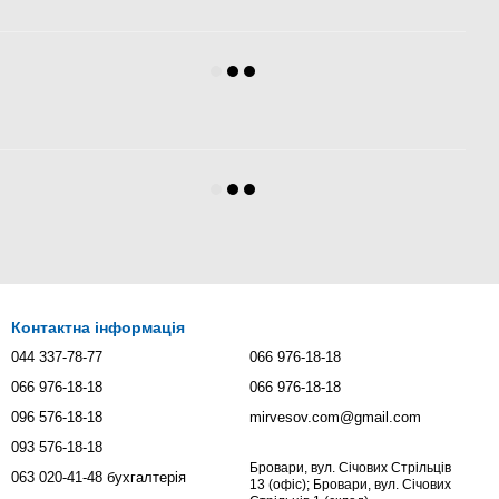
Контактна інформація
044 337-78-77
066 976-18-18
066 976-18-18
066 976-18-18
096 576-18-18
mirvesov.com@gmail.com
093 576-18-18
Бровари, вул. Січових Стрільців
063 020-41-48 бухгалтерія
13 (офіс); Бровари, вул. Січових