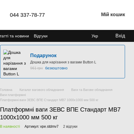
044 337-78-77
Мій кошик
Вхід
татті та новини
Відгуки
Укр
Подарунок
Дошка для нарізання з вагами Button L
961 грн
безкоштовно
Головна
Каталог вагового обладнання
Ваги та Вагове обладнання
Ваги платформні
Платформні ваги ЗЕВС ВПЕ Стандарт МВ7 1000x1000 мм 500 кг
Платформні ваги ЗЕВС ВПЕ Стандарт МВ7
1000x1000 мм 500 кг
В наявності
Артикул: vpe.stdmv7
2 відгуки