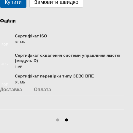
Купити
Замовити швидко
Файли
Сертифікат ISO
0.8 МБ
PDF
Сертифікат схвалення системи управління якістю
(модуль D)
JPG
1 МБ
Сертифікат перевірки типу ЗЕВС ВПЕ
0.5 МБ
PDF
Доставка
Оплата