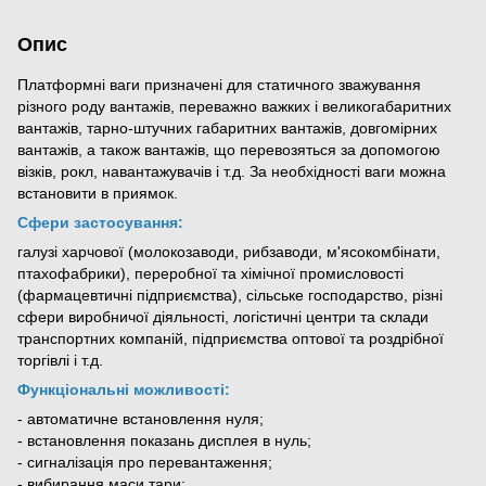
Опис
Платформні ваги призначені для статичного зважування
різного роду вантажів, переважно важких і великогабаритних
вантажів, тарно-штучних габаритних вантажів, довгомірних
вантажів, а також вантажів, що перевозяться за допомогою
візків, рокл, навантажувачів і т.д. За необхідності ваги можна
встановити в приямок.
Сфери застосування:
галузі харчової (молокозаводи, рибзаводи, м'ясокомбінати,
птахофабрики), переробної та хімічної промисловості
(фармацевтичні підприємства), сільське господарство, різні
сфери виробничої діяльності, логістичні центри та склади
транспортних компаній, підприємства оптової та роздрібної
торгівлі і т.д.
Функціональні можливості:
- автоматичне встановлення нуля;
- встановлення показань дисплея в нуль;
- сигналізація про перевантаження;
- вибирання маси тари;