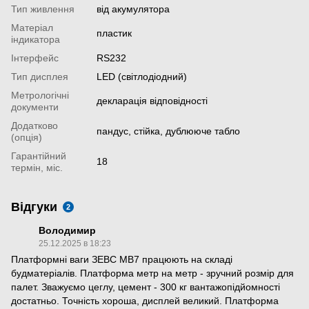
Тип живлення
від акумулятора
Матеріал
пластик
індикатора
Інтерфейс
RS232
Тип дисплея
LED (світлодіодний)
Метрологічні
декларація відповідності
документи
Додатково
пандус, стійка, дублююче табло
(опція)
Гарантійний
18
термін, міс.
Відгуки
2
Володимир
25.12.2025 в 18:23
Платформні ваги ЗЕВС МВ7 працюють на складі
будматеріалів. Платформа метр на метр - зручний розмір для
палет. Зважуємо цеглу, цемент - 300 кг вантажопідйомності
достатньо. Точність хороша, дисплей великий. Платформа