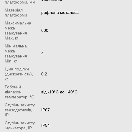
платформи, мм
Матеріал
рифлена металева
платформи
Максимальна
межа
600
зважування
Мах, кг
Мінімальна
межа
4
зважування
Min, кг
Ціна поділки
(дискретність),
0.2
кг
Робочий
діапазон
від -10°С до +40°С
температур, ℃
Ступінь захисту
тензодатчиків,
IP67
IP
Ступінь захисту
IP54
індикатора, IP