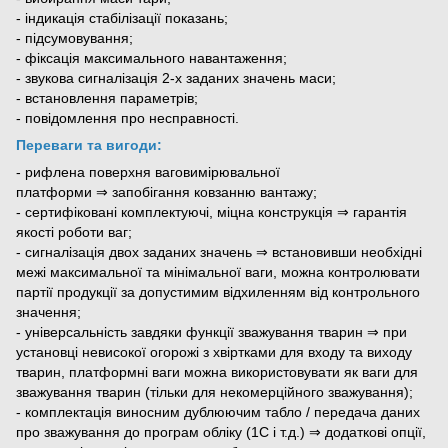
- індикація стабілізації показань;
- підсумовування;
- фіксація максимального навантаження;
- звукова сигналізація 2-х заданих значень маси;
- встановлення параметрів;
- повідомлення про несправності.
Переваги та вигоди:
- рифлена поверхня ваговимірювальної
платформи ⇒ запобігання ковзанню вантажу;
- сертифіковані комплектуючі, міцна конструкція ⇒ гарантія
якості роботи ваг;
- сигналізація двох заданих значень ⇒ встановивши необхідні
межі максимальної та мінімальної ваги, можна контролювати
партії продукції за допустимим відхиленням від контрольного
значення;
- універсальність завдяки функції зважування тварин ⇒ при
установці невисокої огорожі з хвіртками для входу та виходу
тварин, платформні ваги можна використовувати як ваги для
зважування тварин (тільки для некомерційного зважування);
- комплектація виносним дублюючим табло / передача даних
про зважування до програм обліку (1С і т.д.) ⇒ додаткові опції,