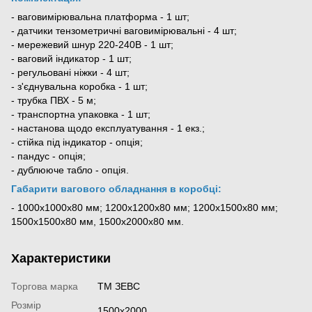
- ваговимірювальна платформа - 1 шт;
- датчики тензометричні ваговимірювальні - 4 шт;
- мережевий шнур 220-240В - 1 шт;
- ваговий індикатор - 1 шт;
- регульовані ніжки - 4 шт;
- з'єднувальна коробка - 1 шт;
- трубка ПВХ - 5 м;
- транспортна упаковка - 1 шт;
- настанова щодо експлуатування - 1 екз.;
- стійка під індикатор - опція;
- пандус - опція;
- дублююче табло - опція.
Габарити вагового обладнання в коробці:
-
1000х1000х80 мм; 1200х1200х80 мм; 1200х1500х80 мм;
1500х1500х80 мм, 1500х2000х80 мм.
Характеристики
Торгова марка
ТМ ЗЕВС
Розмір
1500x2000