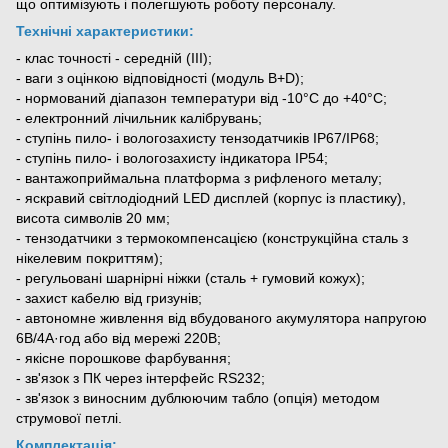
що оптимізують і полегшують роботу персоналу.
Технічні характеристики:
- клас точності - середній (III);
- ваги з оцінкою відповідності (модуль B+D);
- нормований діапазон температури від -10°С до +40°С;
- електронний лічильник калібрувань;
- ступінь пило- і вологозахисту тензодатчиків ІР67/ІР68;
- ступінь пило- і вологозахисту індикатора ІР54;
- вантажоприймальна платформа з рифленого металу;
- яскравий світлодіодний LED дисплей (корпус із пластику),
висота символів 20 мм;
- тензодатчики з термокомпенсацією (конструкційна сталь з
нікелевим покриттям);
- регульовані шарнірні ніжки (сталь + гумовий кожух);
- захист кабелю від гризунів;
- автономне живлення від вбудованого акумулятора напругою
6В/4А·год або від мережі 220В;
- якісне порошкове фарбування;
- зв'язок з ПК через інтерфейс RS232;
- зв'язок з виносним дублюючим табло (опція) методом
струмової петлі.
Комплектація: