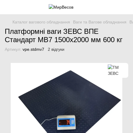
Каталог вагового обладнання
Ваги та Вагове обладнання
В
Платформні ваги ЗЕВС ВПЕ
Стандарт МВ7 1500x2000 мм 600 кг
Артикул:
vpe.stdmv7
2 відгуки